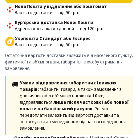
Нова Пошта у відділення або поштомат
Вартість доставки — від 90 грн.
Кур’єрська доставка Нової Пошти
Адресна доставка до дверей — від 120 грн.
Укрпошта Стандарт або Експрес
Вартість доставки — від 50 грн.
Остаточна вартість доставки залежить від населеного пункту,
фактичної та об’ємної ваги, габаритів і способу отримання
замовлення.
🚚
Умови відправлення габаритних і важких
товарів:
габаритні товари, а також замовлення з
фактичною або об’ємною вагою від
10 кг
,
відправляються
лише після часткової або повної
оплати на банківський рахунок
. Розмір
передоплати залежить від вартості доставки та
погоджується з менеджером під час підтвердження
замовлення.
Онлайн-оплата RozetkaPay:
Visa, Mastercard, Google