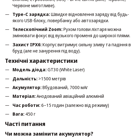
Червоне миготливе).
Type-C зарядка:
Швидке відновлення заряду від будь-
якого USB-блоку, повербанку або автозарядки.
Телескопічний Zoom:
Рухом голови ліхтаря можна
змінювати фокус від вузького променя до широкої плями.
Захист IPX6:
Корпус витримує сильну зливу та падіння в
бруд (але не занурення під воду).
Технічні характеристики
Модель діода:
GT30 (White Laser)
Дальність:
>1500 метрів
Акумулятор:
Вбудований, 7000 мАг
Матеріал:
Анодований авіаційний алюміній
Час роботи:
6–15 годин (залежно від режиму)
Вага:
450 г
Часті питання
Чи можна замінити акумулятор?