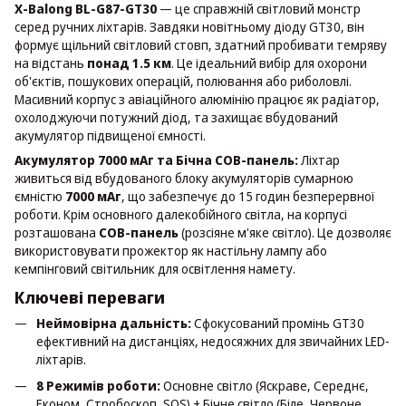
X-Balong BL-G87-GT30
— це справжній світловий монстр
серед ручних ліхтарів. Завдяки новітньому діоду GT30, він
формує щільний світловий стовп, здатний пробивати темряву
на відстань
понад 1.5 км
. Це ідеальний вибір для охорони
об'єктів, пошукових операцій, полювання або риболовлі.
Масивний корпус з авіаційного алюмінію працює як радіатор,
охолоджуючи потужний діод, та захищає вбудований
акумулятор підвищеної ємності.
Акумулятор 7000 мАг та Бічна COB-панель:
Ліхтар
живиться від вбудованого блоку акумуляторів сумарною
ємністю
7000 мАг
, що забезпечує до 15 годин безперервної
роботи. Крім основного далекобійного світла, на корпусі
розташована
COB-панель
(розсіяне м'яке світло). Це дозволяє
використовувати прожектор як настільну лампу або
кемпінговий світильник для освітлення намету.
Ключеві переваги
Неймовірна дальність:
Сфокусований промінь GT30
ефективний на дистанціях, недосяжних для звичайних LED-
ліхтарів.
8 Режимів роботи:
Основне світло (Яскраве, Середнє,
Економ, Стробоскоп, SOS) + Бічне світло (Біле, Червоне,