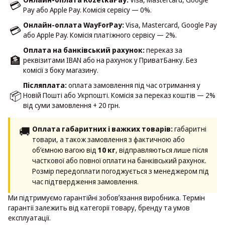
💳
Pay або Apple Pay. Комісія сервісу — 0%.
Онлайн-оплата WayForPay:
Visa, Mastercard, Google Pay
💳
або Apple Pay. Комісія платіжного сервісу — 2%.
Оплата на банківський рахунок:
переказ за
🏦
реквізитами IBAN або на рахунок у ПриватБанку. Без
комісії з боку магазину.
Післяплата:
оплата замовлення під час отримання у
📦
Новій Пошті або Укрпошті. Комісія за переказ коштів — 2%
від суми замовлення + 20 грн.
🚚
Оплата габаритних і важких товарів:
габаритні
товари, а також замовлення з фактичною або
об’ємною вагою від
10 кг
, відправляються лише після
часткової або повної оплати на банківський рахунок.
Розмір передоплати погоджується з менеджером під
час підтвердження замовлення.
Ми підтримуємо гарантійні зобовʼязання виробника. Термін
гарантії залежить від категорії товару, бренду та умов
експлуатації.