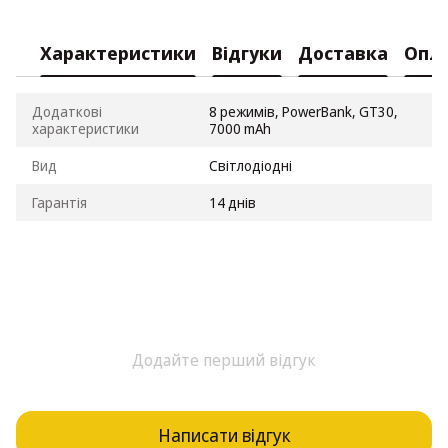
Характеристики
Відгуки
Доставка
Опл
Додаткові
8 режимів, PowerBank, GT30,
характеристики
7000 mAh
Вид
Світлодіодні
Гарантія
14 днів
Додайте перший відгук
Написати відгук