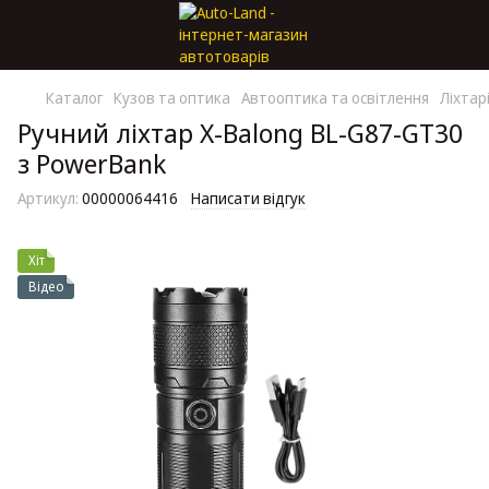
Каталог
Кузов та оптика
Автооптика та освітлення
Ліхтар
Ручний ліхтар X-Balong BL-G87-GT30
з PowerBank
Артикул:
00000064416
Написати відгук
Хіт
Відео