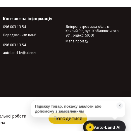
Контактна інформація
096 003 13 54
Дніпропетровська обл., м.
Кривий Ріг, вул. Кобилянського
Передзвонити вам?
201, Індекс: 50000
Мапа проїзду
096 003 13 54
autoland-kr@ukr.net
альної роботи
Погодитися
 на
✦
Auto-Land AI