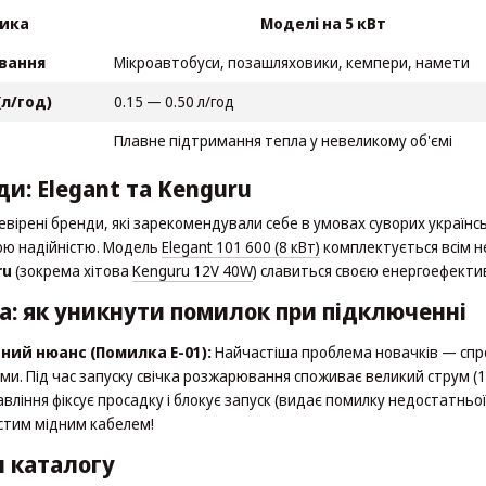
ика
Моделі на 5 кВт
вання
Мікроавтобуси, позашляховики, кемпери, намети
л/год)
0.15 — 0.50 л/год
Плавне підтримання тепла у невеликому об'ємі
и: Elegant та Kenguru
вірені бренди, які зарекомендували себе в умовах суворих українс
ою надійністю. Модель
Elegant 101 600 (8 кВт)
комплектується всім н
ru
(зокрема хітова
Kenguru 12V 40W
) славиться своєю енергоефект
а: як уникнути помилок при підключенні
ний нюанс (Помилка E-01):
Найчастіша проблема новачків — спр
и. Під час запуску свічка розжарювання споживає великий струм (1
авління фіксує просадку і блокує запуск (видає помилку недостатнь
тим мідним кабелем!
и каталогу