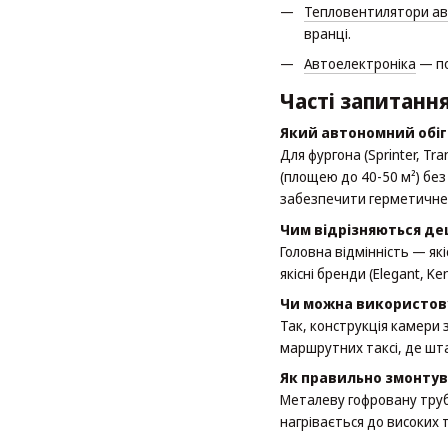
Тепловентилятори ав
вранці.
Автоелектроніка
— по
Часті запитання
Який автономний обіг
Для фургона (Sprinter, T
(площею до 40-50 м²) бе
забезпечити герметичне 
Чим відрізняються де
Головна відмінність — як
якісні бренди (Elegant, K
Чи можна використову
Так, конструкція камери 
маршрутних таксі, де шта
Як правильно змонтув
Металеву гофровану трубк
нагрівається до високих