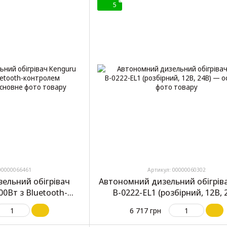
5
00000066461
Артикул: 00000060302
ельний обігрівач
Автономний дизельний обігрів
00Вт з Bluetooth-
В-0222-EL1 (розбірний, 12В, 
39x14.5x14.5)
6 717 грн