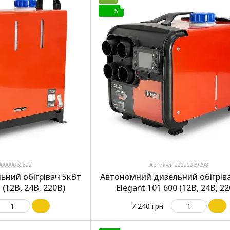
5
00000069302
Артикул: 00000069298
ьний обігрівач 5кВт
Автономний дизельний обігрів
 (12В, 24В, 220В)
Elegant 101 600 (12В, 24В, 2
7 240 грн