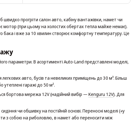
б швидко прогріти салон авто, кабіну вантажівки, намет чи
ює мотор (при цьому на холостих обертах тепла майже немає).
го бака і вже за 10 хвилин створює комфортну температуру. Це
дажу
ого параметри. В асортименті Auto-Land представлені моделі,
ля легкових авто, бусів та невеликих приміщень до 30 м³. Більш
бо утеплені гаражі до 50 м².
ься бортова мережа 12V (надійний вибір —
Kenguru 12V
). Для
сидіння чи обшивку на постійній основі. Переносні моделі («у
рати з собою на риболовлю, в намет або переносити між