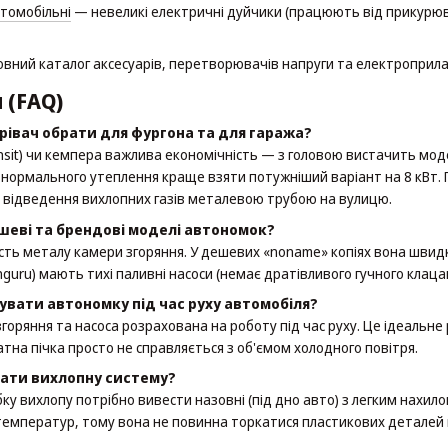
томобільні
— невеликі електричні дуйчики (працюють від прикурюв
вний каталог аксесуарів, перетворювачів напруги та електроприла
 (FAQ)
рівач обрати для фургона та для гаража?
ransit) чи кемпера важлива економічність — з головою вистачить моде
з нормального утеплення краще взяти потужніший варіант на 8 кВт.
відведення вихлопних газів металевою трубою на вулицю.
шеві та брендові моделі автономок?
ість металу камери згоряння. У дешевих «noname» копіях вона швидко
enguru) мають тихі паливні насоси (немає дратівливого гучного клацан
вати автономку під час руху автомобіля?
згоряння та насоса розрахована на роботу під час руху. Це ідеальне
тна пічка просто не справляється з об'ємом холодного повітря.
ати вихлопну систему?
у вихлопу потрібно вивести назовні (під дно авто) з легким нахило
 температур, тому вона не повинна торкатися пластикових деталей 