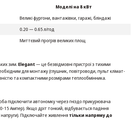
Моделі на 8 кВт
Великі фургони, вантажівки, гаражі, бліндажі
0.20 — 0.65 л/год
Миттєвий прогрів великих площ
ьких зим.
Elegant
— це безвідмовні пристрої з тихими
еобхідним для монтажу (глушник, повітроводи, пульт клімат-
ивністю та компактними розмірами теплообмінника.
оба підключити автономку через гніздо прикурювача
0-15 Ампер). Якщо дріт тонкий, відбувається падіння
ої напруги). Підключайте живлення
тільки напряму до