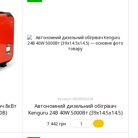
Артикул: 00000066264
ач 8кВт
Автономний дизельний обігрівач
20В)
Kenguru 24В 40W 5000Вт (39x14.5x14.5)
7 442 грн