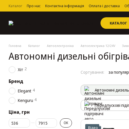
Перейти до основного контенту
Каталог
Про нас
Контактна інформація
Оплата і доставка
Об
Угода користувача
КАТАЛОГ
Головна
Каталог
Автоелектроніка
Автоелектрика 12/24V
Зимо
Автономні дизельні обігрів
2
Хіт
Сортування:
за популя
Бренд
4
Автономні дизельн
Elegant
4
Kenguru
Передпускові піді
Ціна, грн
Від Ціна, грн
До Ціна, грн
ОК
Відео