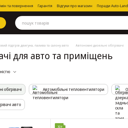
мін та повернення
Гарантія
Відгуки про магазин
Поради Auto-Land
вий підігрів двигуна, палива та салону авто
Автономні дизельні обігрівачі
ачі для авто та приміщень
рністю
і обігрівачі
Автомобільні тепловентилятори
О
грівачі авто
Хіт