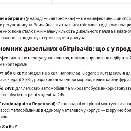
й обігрівач
(у народі — «автономка») — це найефективніший спосі
 ресурс двигуна. Звичайна штатна пічка гріє лише тоді, коли прац
жно: вона спалює мінімальну кількість дизельного палива з власно
 пальне та подовжує термін служби двигуна.
номних дизельних обігрівачів: що є у про
фективно і не пересушував повітря, важливо правильно підібрати й
ома критеріями:
т або 8 кВт):
Моделі на 5 кВт (наприклад,
Elegant 5 кВт
) ідеальні д
кі як
Elegant 8 кВт
, розраховані на суворі морози, великі кабіни фур а
о 24V):
Для легкових автомобілів та мікроавтобусів використовуєт
автобусів потрібні моделі на 24V.
Стаціонарні та Переносні):
Стаціонарні обігрівачі монтуються під 
 насос і теплообмінник в єдиному металевому корпусі — їх зручно б
нею.
 8 кВт?