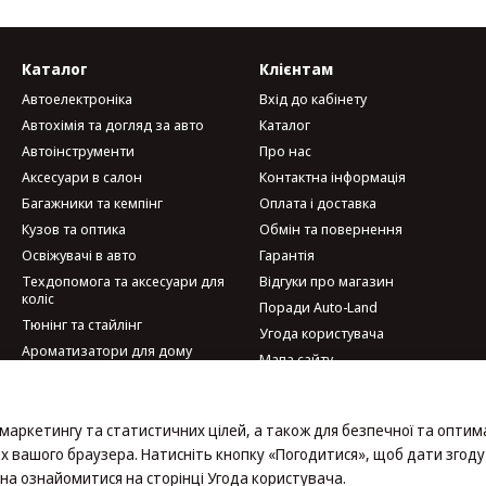
Каталог
Клієнтам
Автоелектроніка
Вхід до кабінету
Автохімія та догляд за авто
Каталог
Автоінструменти
Про нас
Аксесуари в салон
Контактна інформація
Багажники та кемпінг
Оплата і доставка
Кузов та оптика
Обмін та повернення
Освіжувачі в авто
Гарантія
Техдопомога та аксесуари для
Відгуки про магазин
коліс
Поради Auto-Land
Тюнінг та стайлінг
Угода користувача
Ароматизатори для дому
Мапа сайту
Велотовари
Мобільні аксесуари та гаджети
Ми в соцмережах
Набори автомобіліста
 маркетингу та статистичних цілей, а також для безпечної та оптим
х вашого браузера. Натисніть кнопку «Погодитися», щоб дати згоду
на ознайомитися на сторінці
Угода користувача
.