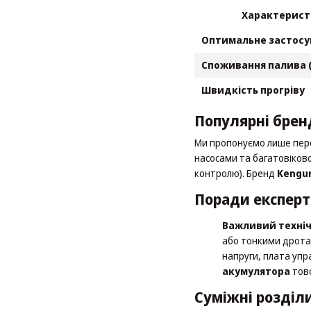
Характерист
Оптимальне застосу
Споживання палива (
Швидкість прогріву
Популярні бренд
Ми пропонуємо лише пере
насосами та багатовіков
контролю). Бренд
Kengu
Поради експерт
Важливий техніч
або тонкими дротам
напруги, плата упр
акумулятора
товс
Суміжні розділ