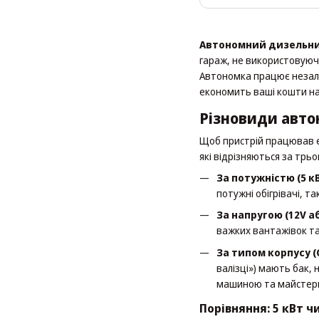
Автономний дизельни
гараж, не використовуючи
Автономка працює незале
економить ваші кошти на
Різновиди авто
Щоб пристрій працював е
які відрізняються за трь
За потужністю (5 кВ
потужні обігрівачі, та
За напругою (12V аб
важких вантажівок та 
За типом корпусу (
валізці») мають бак,
машиною та майстер
Порівняння: 5 кВт чи