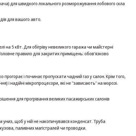
ача) для швидкого локального розморожування лобового скла
дів для вашого авто.
лі на 5 кВт. Для обігріву невеликого гаража чи майстерні
 Головне правило для закритих приміщень: обов'язково
 прогорає і починає пропускати чадний газ у салон. Крім того,
ня) і надійні мікропроцесори, які не "зависають" на морозі.
 рішення для прогрівання великих пасажирських салонів
м униз, щоб у ній не накопичувався конденсат. Труба
кузова, паливних магістралей чи проводки.