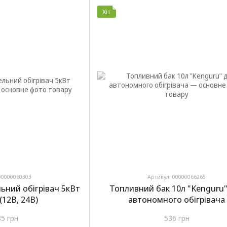
Хіт
00000060303
Артикул: 00000066265
ьний обігрівач 5кВт
Топливний бак 10л "Kenguru"
(12В, 24В)
автономного обігрівача
85 грн
536 грн