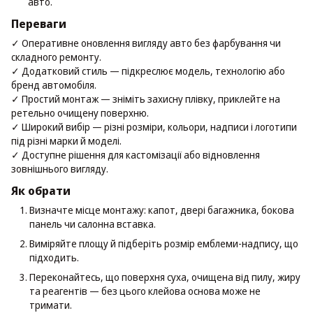
авто.
Переваги
✓ Оперативне оновлення вигляду авто без фарбування чи
складного ремонту.
✓ Додатковий стиль — підкреслює модель, технологію або
бренд автомобіля.
✓ Простий монтаж — зніміть захисну плівку, приклейте на
ретельно очищену поверхню.
✓ Широкий вибір — різні розміри, кольори, надписи і логотипи
під різні марки й моделі.
✓ Доступне рішення для кастомізації або відновлення
зовнішнього вигляду.
Як обрати
Визначте місце монтажу: капот, двері багажника, бокова
панель чи салонна вставка.
Виміряйте площу й підберіть розмір емблеми-надпису, що
підходить.
Переконайтесь, що поверхня суха, очищена від пилу, жиру
та реагентів — без цього клейова основа може не
тримати.