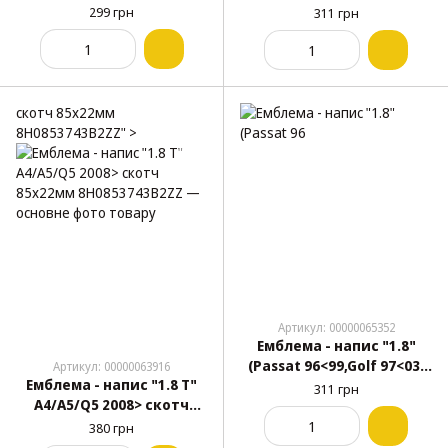
мм (5K0853675K739)
скотч 55x25 мм
299 грн
311 грн
(1J0853675739)
скотч 85x22мм
8H0853743B2ZZ" >
Артикул: 00000065352
Емблема - напис "1.8"
(Passat 96<99,Golf 97<03)
Артикул: 00000063916
Емблема - напис "1.8 T"
скотч 47x25 мм
311 грн
A4/A5/Q5 2008> скотч
(3B0853675739)
85x22мм 8H0853743B2ZZ
380 грн