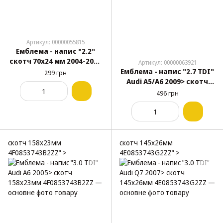
Артикул: 00000055815
Емблема - напис "2.2"
скотч 70x24 мм 2004-2014
Артикул: 00000063921
VITO( 639 817 0714)
Емблема - напис "2.7 TDI"
299 грн
Audi A5/A6 2009> скотч
143х21мм 4F0853743C2ZZ
496 грн
скотч 158х23мм
скотч 145х26мм
4F0853743B2ZZ" >
4E0853743G2ZZ" >