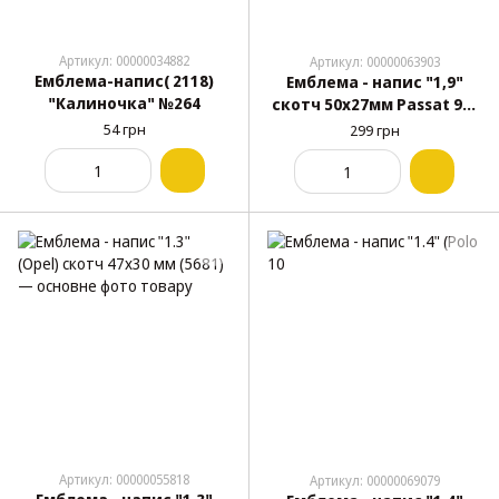
Артикул: 00000034882
Артикул: 00000063903
Емблема-напис( 2118)
Емблема - напис "1,9"
"Калиночка" №264
скотч 50х27мм Passat 96-
05/Golf 98-09
54 грн
299 грн
3B0853675BA739
Артикул: 00000055818
Артикул: 00000069079