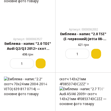
Артикул: 00000062002
Емблема - напис "2.0 TSI"
(I-червоний) Jetta 08-
Артикул: 00000063927
Емблема - напис "2.0 TDI"
11/Passat 08-11 скотч
421 грн
Audi Q2/Q3 2012> скотч
(1K9853675LGQF)
156х22мм 8E0853743E2ZZ
498 грн
скотч 143х21мм
4F0853743C2ZZ" >