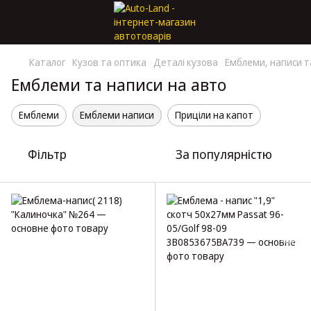
Каталог
Кузов та оптика
Деталі кузова
Емблеми, написи т
Емблеми та написи на авто
Емблеми
Емблеми написи
Приціли на капот
Фільтр
За популярністю