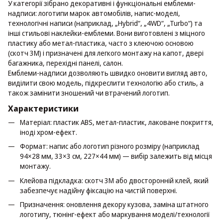
У категорії зібрано декоративні і функціональні емблеми-
надписи: логотипи марок автомобілів, напис-моделі,
технологічні написи (наприклад, „Hybrid“, „4WD“, „Turbo“) та
інші стильові наклейки-емблеми. Вони виготовлені з міцного
пластику або метал-пластика, часто з клеючою основою
(скотч 3М) і призначені для легкого монтажу на капот, двері
багажника, перехідні панелі, салон.
Емблеми-надписи дозволяють швидко оновити вигляд авто,
виділити свою модель, підкреслити технологію або стиль, а
також замінити зношений чи втрачений логотип.
Характеристики
Матеріал: пластик ABS, метал-пластик, лаковане покриття,
іноді хром-ефект.
Формат: напис або логотип різного розміру (наприклад
94×28 мм, 33×3 см, 227×44 мм) — вибір залежить від місця
монтажу.
Клейова підкладка: скотч 3M або двосторонній клей, який
забезпечує надійну фіксацію на чистій поверхні.
Призначення: оновлення декору кузова, заміна штатного
логотипу, тюнінг-ефект або маркування моделі/технології