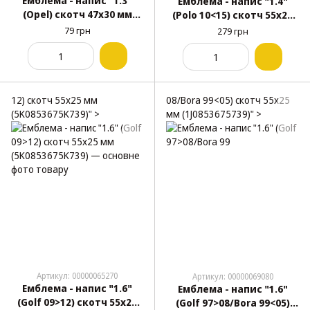
Емблема - напис "1.3"
Емблема - напис "1.4"
(Opel) скотч 47x30 мм
(Polo 10<15) скотч 55x25
(5681)
мм (6R0853675739)
79 грн
279 грн
12) скотч 55x25 мм
08/Bora 99<05) скотч 55x25
(5K0853675K739)" >
мм (1J0853675739)" >
Артикул: 00000065270
Артикул: 00000069080
Емблема - напис "1.6"
Емблема - напис "1.6"
(Golf 09>12) скотч 55x25
(Golf 97>08/Bora 99<05)