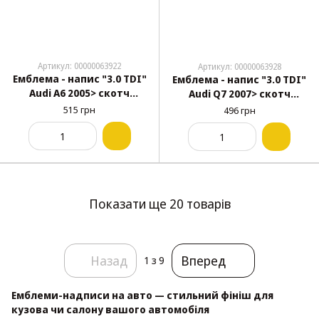
Артикул: 00000063922
Артикул: 00000063928
Емблема - напис "3.0 TDI"
Емблема - напис "3.0 TDI"
Audi A6 2005> скотч
Audi Q7 2007> скотч
158х23мм 4F0853743B2ZZ
145х26мм 4E0853743G2ZZ
515 грн
496 грн
Показати ще 20 товарів
Назад
Вперед
1
з 9
Емблеми-надписи на авто — стильний фініш для
кузова чи салону вашого автомобіля