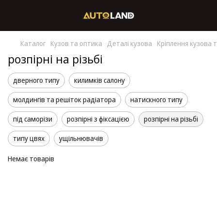
Каталог
Кузов та оптика
Деталі кузова
Кріплення кузова т
розпірні на різьбі
дверного типу
килимків салону
молдингів та решіток радіатора
натискного типу
під саморізи
розпірні з фіксацією
розпірні на різьбі
типу цвях
ущільнювачів
Немає товарів