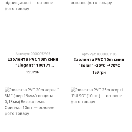
Артикул: 00000052995
Артикул: 00000031105
Ізолента PVC 10m синя
Ізолента PVC 10m синя
"Elegant" 100171
"Solar" -30*С -+70*С
підвищ.якості
159 грн
189 грн