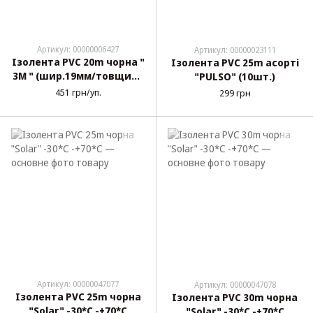
Артикул: 00000006427
Артикул: 00000023111
Ізолента PVC 20m чорна "
Ізолента PVC 25m асорті
3М " (шир.19мм/товщина
"PULSO" (10шт.)
0,13мм) Високотемп.
451 грн/уп.
299 грн
Оригінал 10шт
Артикул: 00000047077
Артикул: 00000047078
Ізолента PVC 25m чорна
Ізолента PVC 30m чорна
"Solar" -30*С -+70*С
"Solar" -30*С -+70*С