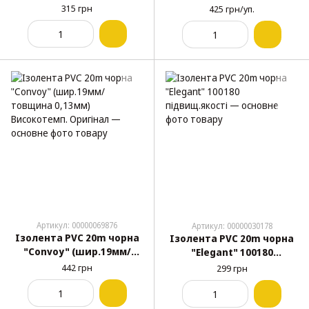
товщина 0,13мм) 10шт
315 грн
425 грн/уп.
Артикул: 00000069876
Артикул: 00000030178
Ізолента PVC 20m чорна
Ізолента PVC 20m чорна
"Convoy" (шир.19мм/
"Elegant" 100180
товщина 0,13мм)
підвищ.якості
442 грн
299 грн
Високотемп. Оригінал