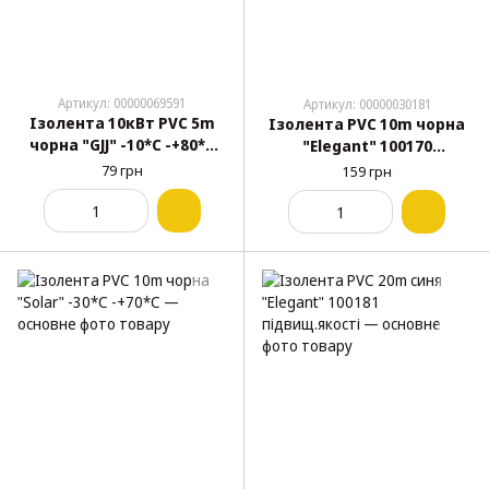
Артикул: 00000069591
Артикул: 00000030181
Ізолента 10кВт PVC 5m
Ізолента PVC 10m чорна
чорна "GJJ" -10*С -+80*С
"Elegant" 100170
300%
підвищ.якості
79 грн
159 грн
розтягування,водонепро
никна