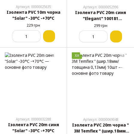
Артикул: 00000025635
Артикул: 00000052996
Ізолента PVC 10m чорна
Ізолента PVC 20m синя
"Solar" -30*С -+70*С
"Elegant" 100181
підвищ.якості
229 грн
299 грн
Хіт
Артикул: 00000032288
Артикул: 00000069048
Ізолента PVC 20m синя
Ізолента PVC 20m чорна "
"Solar" -30*С -+70*С
3М Temflex " (шир.18мм/