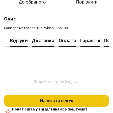
До обраного
Порівняти
Опис
Каністра металева 10л "Winso" 165100
Відгуки
Доставка
Оплата
Гарантія
Пов
Додайте перший відгук
Написати відгук
Нова Пошта у відділення або поштомат