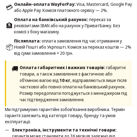
Онлайн-оплата WayForPay:
Visa, Mastercard, Google Pay
💳
або Apple Pay. Комісія платіжного сервісу — 2%.
Оплата на банківський рахунок:
переказ за
🏦
реквізитами IBAN або на рахунок у ПриватБанку. Без
комісії з боку магазину.
Післяплата:
оплата замовлення під час отримання у
📦
Новій Пошті або Укрпошті. Комісія за переказ коштів — 2%
від суми замовлення + 20 грн.
🚚
Оплата габаритних і важких товарів:
габаритні
товари, а також замовлення з фактичною або
об’ємною вагою від
10 кг
, відправляються лише після
часткової або повної оплати на банківський рахунок.
Розмір передоплати погоджується з менеджером під
час підтвердження замовлення.
Ми підтримуємо гарантійні зобовʼязання виробника. Термін
гарантії залежить від категорії товару, бренду та умов
експлуатації.
Електроніка, інструменти та технічні товари:
гарантія може становити до 36 місяців залежно від