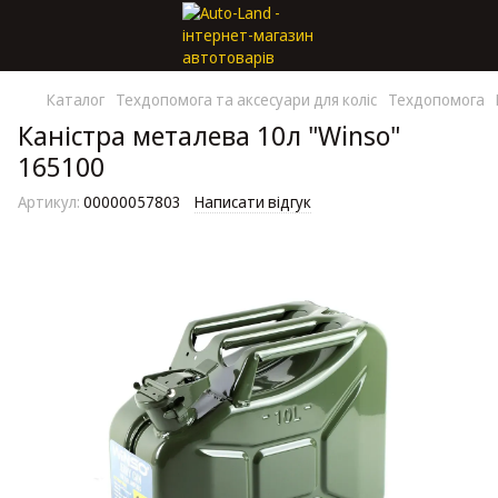
Каталог
Техдопомога та аксесуари для коліс
Техдопомога
Каністра металева 10л "Winso"
165100
Артикул:
00000057803
Написати відгук