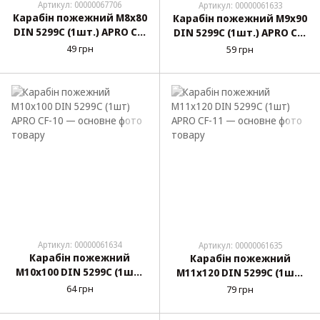
Артикул: 00000067706
Артикул: 00000061633
Карабін пожежний М8х80
Карабін пожежний М9х90
DIN 5299C (1шт.) APRO CF-
DIN 5299C (1шт.) APRO CF-
8 Акція!!!
9
49 грн
59 грн
Артикул: 00000061634
Артикул: 00000061635
Карабін пожежний
Карабін пожежний
М10х100 DIN 5299C (1шт)
М11х120 DIN 5299C (1шт)
APRO CF-10
APRO CF-11
64 грн
79 грн