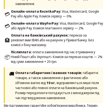
замовлення.
Онлайн-оплата RozetkaPay:
Visa, Mastercard, Google
💳
Pay або Apple Pay. Комісія сервісу — 0%.
Онлайн-оплата WayForPay:
Visa, Mastercard, Google Pay
💳
або Apple Pay. Комісія платіжного сервісу — 2%.
Оплата на банківський рахунок:
переказ за
🏦
реквізитами IBAN або на рахунок у ПриватБанку. Без
комісії з боку магазину.
Післяплата:
оплата замовлення під час отримання у
📦
Новій Пошті або Укрпошті. Комісія за переказ коштів — 2%
від суми замовлення + 20 грн.
🚚
Оплата габаритних і важких товарів:
габаритні
товари, а також замовлення з фактичною або
об’ємною вагою від
10 кг
, відправляються лише після
часткової або повної оплати на банківський рахунок.
Розмір передоплати погоджується з менеджером під
час підтвердження замовлення.
Ми підтримуємо гарантійні зобовʼязання виробника. Термін