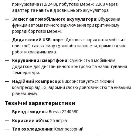
прикурювача (12/24 В), побутової мережі 220В через
адаптер та навіть від зовнішнього акумулятора.
Захист автомобільного акумулятора:
Вбудована
функція автоматичного відключення при критичному
розряді бортової мережі.
Додатковий USB-порт:
Дозволяє заряджати мобільні
пристрої, такі як смартфони або планшети, прямо під час
роботи холодильника.
Керування зі смартфона:
Сумісність з мобільним
додатком для дистанційного контролю та налаштування
температури.
Надійний компресор:
Використовується якісний
компресор від LG, відомий своєю довговічністю та низьким
рівнем шуму.
Технічні характеристики
Бренд і модель:
Brevia 22405BR
Корисний об'єм:
25 літрів
Тип охолодження:
Компресорний