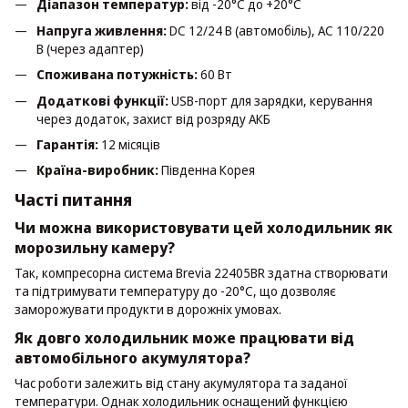
Діапазон температур:
від -20°C до +20°C
Напруга живлення:
DC 12/24 В (автомобіль), AC 110/220
В (через адаптер)
Споживана потужність:
60 Вт
Додаткові функції:
USB-порт для зарядки, керування
через додаток, захист від розряду АКБ
Гарантія:
12 місяців
Країна-виробник:
Південна Корея
Часті питання
Чи можна використовувати цей холодильник як
морозильну камеру?
Так, компресорна система Brevia 22405BR здатна створювати
та підтримувати температуру до -20°C, що дозволяє
заморожувати продукти в дорожніх умовах.
Як довго холодильник може працювати від
автомобільного акумулятора?
Час роботи залежить від стану акумулятора та заданої
температури. Однак холодильник оснащений функцією