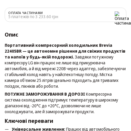
ОПЛАТА ЧАСТИНАМИ
5 платежів по 3 233.60 грн
Опис
Портативний компресорний холодильник Brevia
22405BR — це автономне рішення для свіжих продуктів
та напоїв у будь-якій подорожі.
Завдяки потужному
компресору LG він працює не лише від прикурювача
автомобіля, а й від мережі 220В через адаптер, забезпечуючи
стабільний холод навіть у найспекотнішу погоду. Містка
камера об'ємом 25 літрів ідеально підходить для тривалих
поїздок, пікніків або роботи.
ПОТУЖНЕ ЗАМОРОЖУВАННЯ В ДОРОЗІ
Компресорна
система охолодження підтримує температуру в широкому
діапазоні від -20°C до +20°C, дозволяючи не лише
охолоджувати, але й заморожувати продукти.
Ключові переваги
Універсальне живлення:
Працює від автомобільного