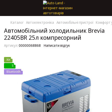
Каталог
Автоелектроніка
Автомобільні пристрої
Комфорт у
Автомобільний холодильник Brevia
22405BR 25л компресорний
Артикул:
00000068868
Написати відгук
Хіт
5
Bluetooth