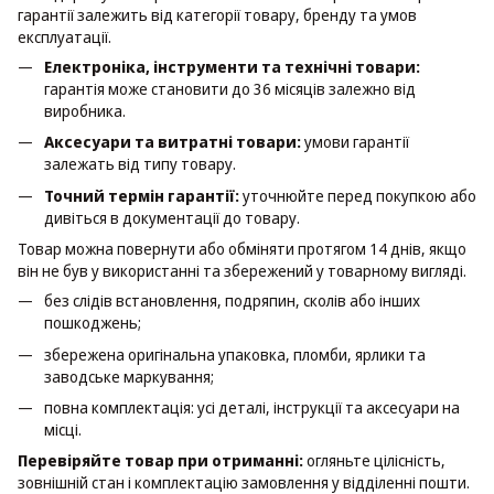
гарантії залежить від категорії товару, бренду та умов
експлуатації.
Електроніка, інструменти та технічні товари:
гарантія може становити до 36 місяців залежно від
виробника.
Аксесуари та витратні товари:
умови гарантії
залежать від типу товару.
Точний термін гарантії:
уточнюйте перед покупкою або
дивіться в документації до товару.
Товар можна повернути або обміняти протягом 14 днів, якщо
він не був у використанні та збережений у товарному вигляді.
без слідів встановлення, подряпин, сколів або інших
пошкоджень;
збережена оригінальна упаковка, пломби, ярлики та
заводське маркування;
повна комплектація: усі деталі, інструкції та аксесуари на
місці.
Перевіряйте товар при отриманні:
огляньте цілісність,
зовнішній стан і комплектацію замовлення у відділенні пошти.