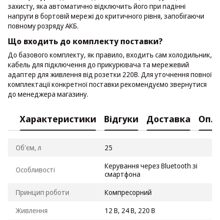
захисту, яка автоматично відключить його при падінні
напруги в бортовій мережі до критичного рівня, запобігаючи
повному розряду АКБ.
Що входить до комплекту поставки?
До базового комплекту, як правило, входить сам холодильник,
кабель для підключення до прикурювача та мережевий
адаптер для живлення від розетки 220В. Для уточнення повної
комплектації конкретної поставки рекомендуємо звернутися
до менеджера магазину.
Характеристики
Відгуки
Доставка
Опл
Об'єм, л
25
Керування через Bluetooth зі
Особливості
смартфона
Принцип роботи
Компресорний
Живлення
12 В, 24 В, 220 В