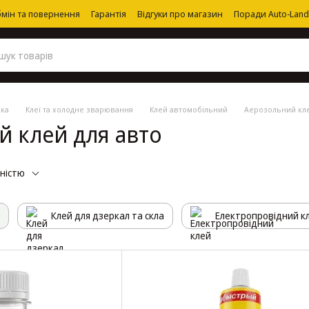
мін та повернення
Гарантія
Відгуки про магазин
Поради Auto-Land
ика
Клеї та холодне зварювання
Клей автомобільний
Аерозольний кл
й клей для авто
рністю
Клей для дзеркал та скла
Електропровідний к