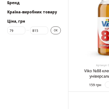
Бренд
Країна-виробник товару
Ціна, грн
Від Ціна, грн
До Ціна, грн
ОК
Артикул: 
Viko №88 кл
універсал
159 грн