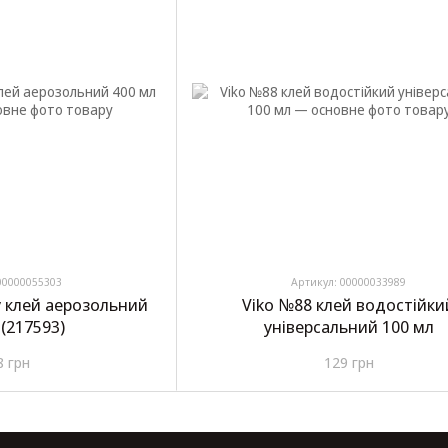
00000055303
Артикул: 00000033989
ay клей аерозольний
Viko №88 клей водостійки
 (217593)
універсальний 100 мл
8 грн
129 грн