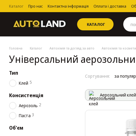
Перейти до основного контенту
Каталог
Про нас
Контактна інформація
Оплата і доставка
Об
Угода користувача
КАТАЛОГ
Головна
Каталог
Автохімія та догляд за авто
Автохімія та космет
Універсальний аерозольни
Тип
Сортування:
за популя
5
Клей
Консистенція
Аерозольний клей
2
Аерозоль
3
Паста
Об'єм