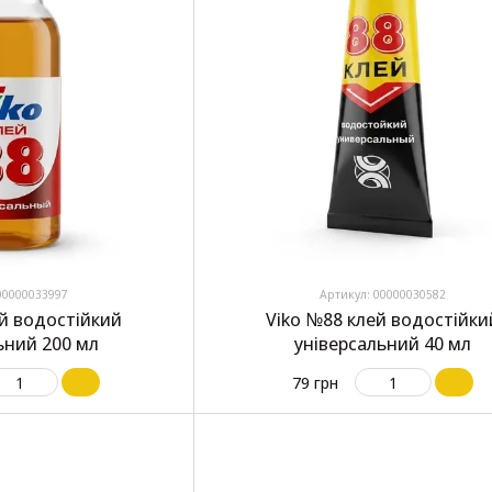
00000033997
Артикул: 00000030582
ей водостійкий
Viko №88 клей водостійки
ьний 200 мл
універсальний 40 мл
79 грн