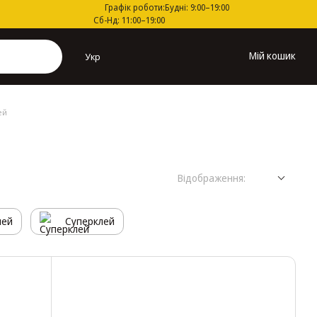
Графік роботи:
Будні: 9:00–19:00
Сб-Нд: 11:00–19:00
Мій кошик
Укр
ей
Відображення:
лей
Суперклей