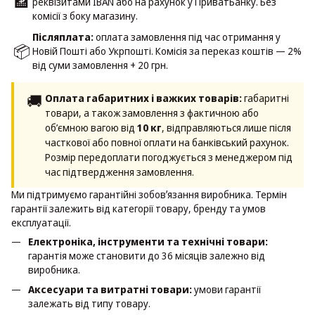
🏦
реквізитами IBAN або на рахунок у ПриватБанку. Без
комісії з боку магазину.
Післяплата:
оплата замовлення під час отримання у
📦
Новій Пошті або Укрпошті. Комісія за переказ коштів — 2%
від суми замовлення + 20 грн.
🚚
Оплата габаритних і важких товарів:
габаритні
товари, а також замовлення з фактичною або
об’ємною вагою від
10 кг
, відправляються лише після
часткової або повної оплати на банківський рахунок.
Розмір передоплати погоджується з менеджером під
час підтвердження замовлення.
Ми підтримуємо гарантійні зобовʼязання виробника. Термін
гарантії залежить від категорії товару, бренду та умов
експлуатації.
Електроніка, інструменти та технічні товари:
гарантія може становити до 36 місяців залежно від
виробника.
Аксесуари та витратні товари:
умови гарантії
залежать від типу товару.