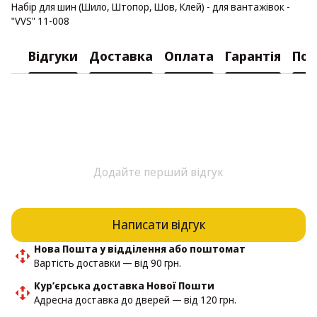
Набір для шин (Шило, Штопор, Шов, Клей) - для вантажівок -
"VVS" 11-008
Відгуки
Доставка
Оплата
Гарантія
Пов
Додайте перший відгук
Написати відгук
Нова Пошта у відділення або поштомат
Вартість доставки — від 90 грн.
Кур’єрська доставка Нової Пошти
Адресна доставка до дверей — від 120 грн.