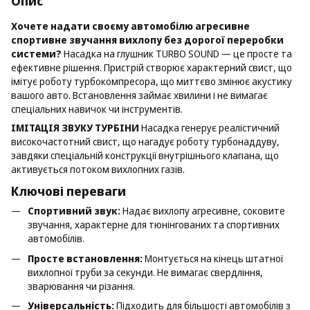
Опис
Хочете надати своєму автомобілю агресивне
спортивне звучання вихлопу без дорогої переробки
системи?
Насадка на глушник TURBO SOUND — це просте та
ефективне рішення. Пристрій створює характерний свист, що
імітує роботу турбокомпресора, що миттєво змінює акустику
вашого авто. Встановлення займає хвилини і не вимагає
спеціальних навичок чи інструментів.
ІМІТАЦІЯ ЗВУКУ ТУРБІНИ
Насадка генерує реалістичний
високочастотний свист, що нагадує роботу турбонаддуву,
завдяки спеціальній конструкції внутрішнього клапана, що
активується потоком вихлопних газів.
Ключові переваги
Спортивний звук:
Надає вихлопу агресивне, соковите
звучання, характерне для тюнінгованих та спортивних
автомобілів.
Просте встановлення:
Монтується на кінець штатної
вихлопної труби за секунди. Не вимагає свердління,
зварювання чи різання.
Універсальність:
Підходить для більшості автомобілів з