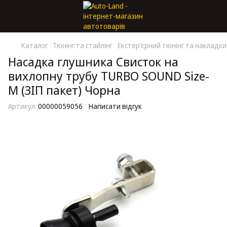
Каталог
Тюнінг та стайлінг
Екстер’єрний тюнінг та накладки
Насадка глушника Свисток на
вихлопну трубу TURBO SOUND Size-
M (ЗІП пакет) Чорна
Артикул:
00000059056
Написати відгук