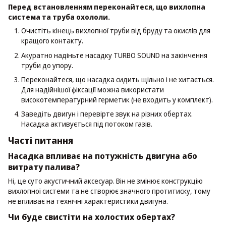
Перед встановленням переконайтеся, що вихлопна
система та труба охололи.
Очистіть кінець вихлопної труби від бруду та окислів для
кращого контакту.
Акуратно надіньте насадку TURBO SOUND на закінчення
труби до упору.
Переконайтеся, що насадка сидить щільно і не хитається.
Для надійнішої фіксації можна використати
високотемпературний герметик (не входить у комплект).
Заведіть двигун і перевірте звук на різних обертах.
Насадка активується під потоком газів.
Часті питання
Насадка впливає на потужність двигуна або
витрату палива?
Ні, це суто акустичний аксесуар. Він не змінює конструкцію
вихлопної системи та не створює значного протитиску, тому
не впливає на технічні характеристики двигуна.
Чи буде свистіти на холостих обертах?