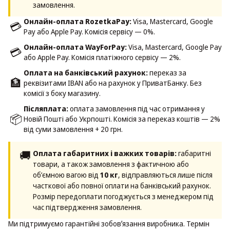
замовлення.
Онлайн-оплата RozetkaPay:
Visa, Mastercard, Google
💳
Pay або Apple Pay. Комісія сервісу — 0%.
Онлайн-оплата WayForPay:
Visa, Mastercard, Google Pay
💳
або Apple Pay. Комісія платіжного сервісу — 2%.
Оплата на банківський рахунок:
переказ за
🏦
реквізитами IBAN або на рахунок у ПриватБанку. Без
комісії з боку магазину.
Післяплата:
оплата замовлення під час отримання у
📦
Новій Пошті або Укрпошті. Комісія за переказ коштів — 2%
від суми замовлення + 20 грн.
🚚
Оплата габаритних і важких товарів:
габаритні
товари, а також замовлення з фактичною або
об’ємною вагою від
10 кг
, відправляються лише після
часткової або повної оплати на банківський рахунок.
Розмір передоплати погоджується з менеджером під
час підтвердження замовлення.
Ми підтримуємо гарантійні зобовʼязання виробника. Термін