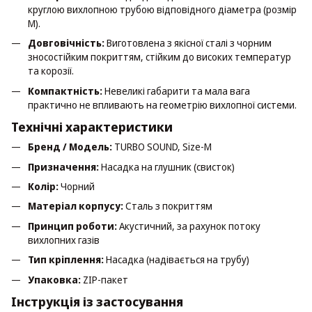
круглою вихлопною трубою відповідного діаметра (розмір
M).
Довговічність:
Виготовлена з якісної сталі з чорним
зносостійким покриттям, стійким до високих температур
та корозії.
Компактність:
Невеликі габарити та мала вага
практично не впливають на геометрію вихлопної системи.
Технічні характеристики
Бренд / Модель:
TURBO SOUND, Size-M
Призначення:
Насадка на глушник (свисток)
Колір:
Чорний
Матеріал корпусу:
Сталь з покриттям
Принцип роботи:
Акустичний, за рахунок потоку
вихлопних газів
Тип кріплення:
Насадка (надівається на трубу)
Упаковка:
ZIP-пакет
Інструкція із застосування