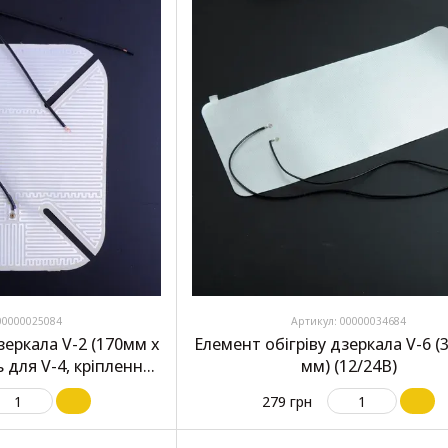
00000025084
Артикул: 00000034684
зеркала V-2 (170мм х
Елемент обігріву дзеркала V-6 (
 для V-4, кріплення
мм) (12/24В)
у (12/24В)
279 грн