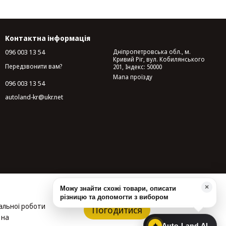
Контактна інформація
096 003 13 54
Дніпропетровська обл., м.
Кривий Ріг, вул. Кобилянського
Передзвонити вам?
201, Індекс: 50000
Мапа проїзду
096 003 13 54
autoland-kr@ukr.net
×
Можу знайти схожі товари, описати
різницю та допомогти з вибором
альної роботи
Погодитися
 на
✦
Auto-Land AI