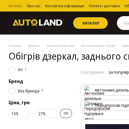
Перейти до основного контенту
Каталог
Про нас
Контактна інформація
Оплата і доставка
Об
Угода користувача
КАТАЛОГ
Головна
Каталог
Автоелектроніка
Автоелектрика 12/24V
Зимо
Обігрів дзеркал, заднього с
1
Хіт
Сортування:
за популя
Бренд
4
Автономні дизельн
Без бренда
Ціна, грн
Передпускові піді
Від Ціна, грн
До Ціна, грн
ОК