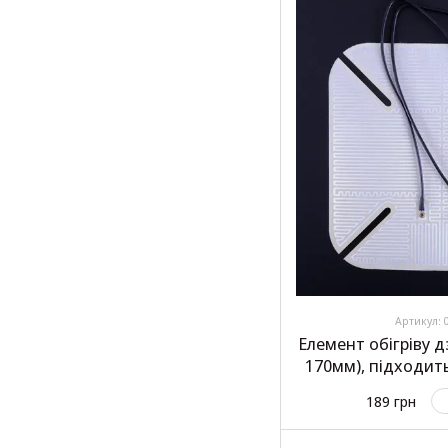
Артикул: 
Елемент обігріву д
170мм), підходить
по центр
189 грн