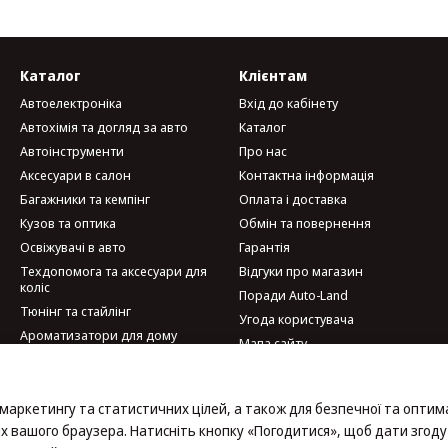
Каталог
Клієнтам
Автоелектроніка
Вхід до кабінету
Автохімія та догляд за авто
Каталог
Автоінструменти
Про нас
Аксесуари в салон
Контактна інформація
Багажники та кемпінг
Оплата і доставка
Кузов та оптика
Обмін та повернення
Освіжувачі в авто
Гарантія
Техдопомога та аксесуари для
Відгуки про магазин
коліс
Поради Auto-Land
Тюнінг та стайлінг
Угода користувача
Ароматизатори для дому
Мапа сайту
Велотовари
Мобільні аксесуари та гаджети
Ми в соцмережах
Набори автомобіліста
 маркетингу та статистичних цілей, а також для безпечної та оптим
х вашого браузера. Натисніть кнопку «Погодитися», щоб дати згоду