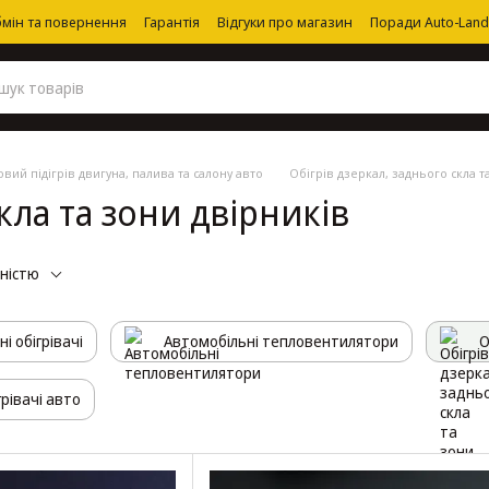
мін та повернення
Гарантія
Відгуки про магазин
Поради Auto-Land
вий підігрів двигуна, палива та салону авто
Обігрів дзеркал, заднього скла т
кла та зони двірників
рністю
і обігрівачі
Автомобільні тепловентилятори
О
грівачі авто