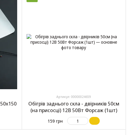
Артикул: 00000024659
350х150
Обігрів заднього скла - двірників 50см
(на присосці) 12В 50Вт Форсаж (1шт)
159 грн