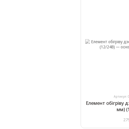
Артикул: 
Елемент обігріву д
мм) (
27