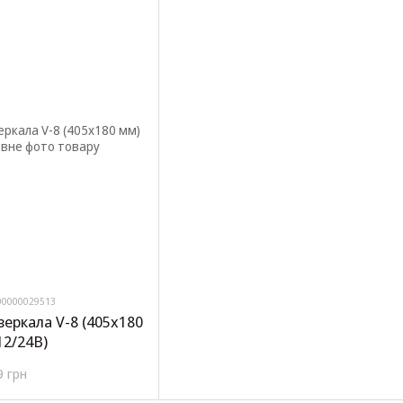
00000029513
зеркала V-8 (405х180
12/24В)
9 грн