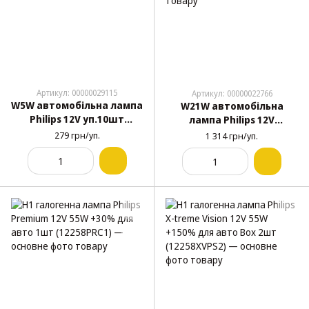
Артикул: 00000029115
Артикул: 00000022766
W5W автомобільна лампа
W21W автомобільна
Philips 12V уп.10шт
лампа Philips 12V
(12961CP)
бурштинова уп.10шт
279 грн/уп.
1 314 грн/уп.
(12071CP)