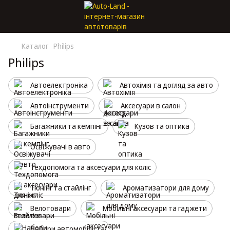
Каталог
Philips
Philips
Автоелектроніка
Автохімія та догляд за авто
Автоінструменти
Аксесуари в салон
Багажники та кемпінг
Кузов та оптика
Освіжувачі в авто
Техдопомога та аксесуари для коліс
Тюнінг та стайлінг
Ароматизатори для дому
Велотовари
Мобільні аксесуари та гаджети
Набори автомобіліста