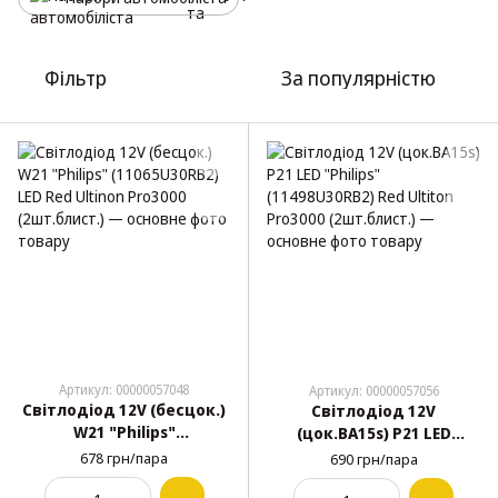
Фільтр
За популярністю
Артикул: 00000057048
Артикул: 00000057056
Світлодіод 12V (бесцок.)
Світлодіод 12V
W21 "Philips"
(цок.BA15s) P21 LED
(11065U30RB2) LED Red
"Philips" (11498U30RB2)
678 грн/пара
690 грн/пара
Ultinon Pro3000
Red Ultiton Pro3000