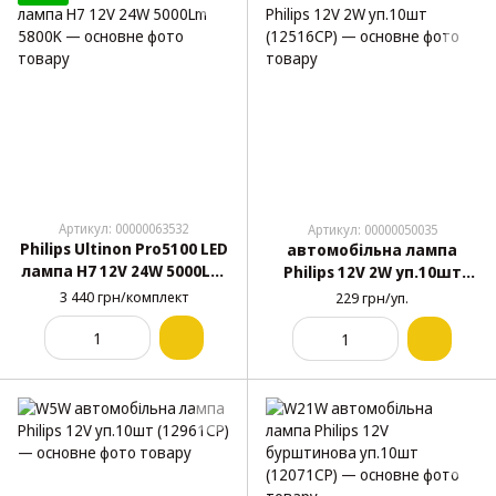
Артикул: 00000063532
Артикул: 00000050035
Philips Ultinon Pro5100 LED
автомобільна лампа
лампа H7 12V 24W 5000Lm
Philips 12V 2W уп.10шт
5800K
(12516CP)
3 440 грн/комплект
229 грн/уп.