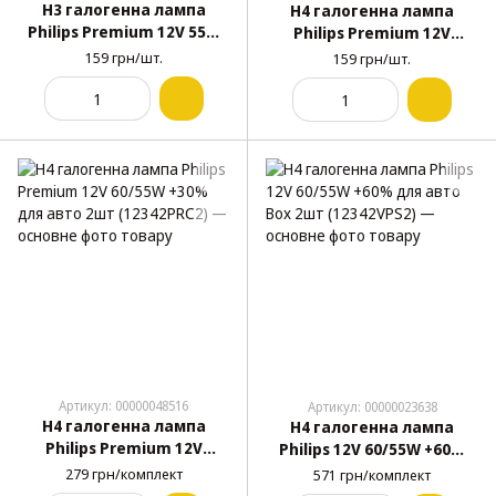
H3 галогенна лампа
H4 галогенна лампа
Philips Premium 12V 55W
Philips Premium 12V
+30% для авто 1шт
60/55W +30% для авто
159 грн/шт.
159 грн/шт.
(12336PRC1)
1шт (12342PRC1)
Артикул: 00000048516
Артикул: 00000023638
H4 галогенна лампа
H4 галогенна лампа
Philips Premium 12V
Philips 12V 60/55W +60%
60/55W +30% для авто
для авто Box 2шт
279 грн/комплект
571 грн/комплект
2шт (12342PRC2)
(12342VPS2)