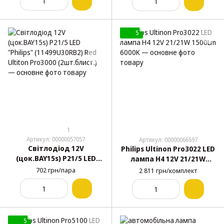
(2шт.блист.)
(2шт.блист.)
5
1
Артикул: 00000057057
Артикул: 00000066597
Світлодіод 12V
Philips Ultinon Pro3022 LED
(цок.BAY15s) P21/5 LED
лампа H4 12V 21/21W
"Philips" (11499U30RB2)
1500Lm 6000K
702 грн/пара
2 811 грн/комплект
Red Ultiton Pro3000
(2шт.блист.)
5