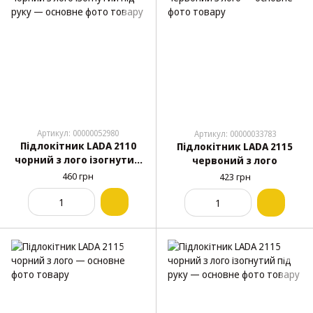
Артикул: 00000052980
Артикул: 00000033783
Підлокітник LADA 2110
Підлокітник LADA 2115
чорний з лого ізогнутий
червоний з лого
під руку
460 грн
423 грн