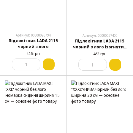
Артикул: 00000026794
Артикул: 00000057400
Підлокітник LADA 2115
Підлокітник LADA 2115
чорний з лого
чорний з лого ізогнутий
під руку
426 грн
463 грн