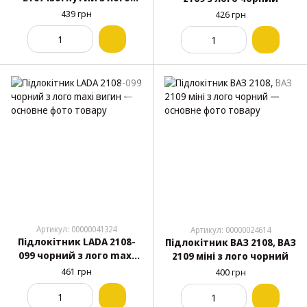
чорний
439 грн
426 грн
Артикул: 00000041324
Артикул: 00000024614
Підлокітник LADA 2108-
Підлокітник ВАЗ 2108, ВАЗ
099 чорний з лого maxi
2109 міні з лого чорний
вигин
461 грн
400 грн