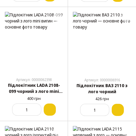
Артикул: 00000062398
Артикул: 00000006916
Підлокітник LADA 2108-
Підлокітник ВАЗ 2110 з
099 чорний з лого mini
лого чорний
вигин
400 грн
426 грн