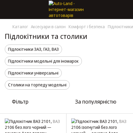
Каталог
Аксесуари в салон
Комфорт і безпека
Підлокітники
Підлокітники та столики
Підлокітники ЗАЗ, ГАЗ, ВАЗ
Підлокітники модельні для іномарок
Підлокітники універсальні
Столики на торпеду модельні
Фільтр
За популярністю