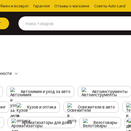
бмен и возврат
Гарантия
Отзывы о магазине
Советы Auto-Land
Г
рности
Автохимия и уход за авто
Автоинструменты
инг
Кузов и оптика
Освежители в авто
г
Ароматизаторы для дома
Велотовары