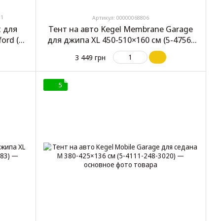
1
Артикул: 00000068806
t для
Тент на авто Kegel Membrane Garage
ord (EL
для джипа XL 450-510×160 см (5-4756-
248-3050)
3 449 грн
5