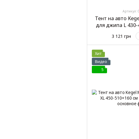
Артикул: 
Тент на авто Keg
для джипа L 430-
248
3 121 грн
Хит
Видео
5