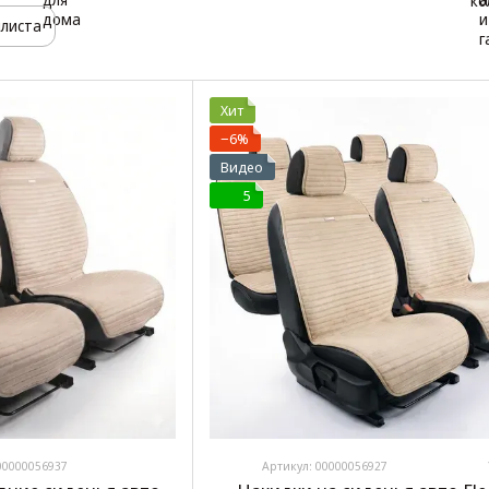
листа
Хит
−6%
Видео
5
00000056937
Артикул: 00000056927