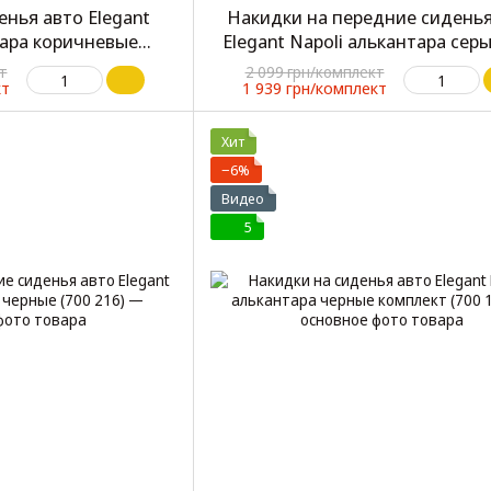
енья авто Elegant
Накидки на передние сиденья
тара коричневые
Elegant Napoli алькантара серы
 (700 115)
213)
т
2 099 грн/комплект
кт
1 939 грн/комплект
Хит
−6%
Видео
5