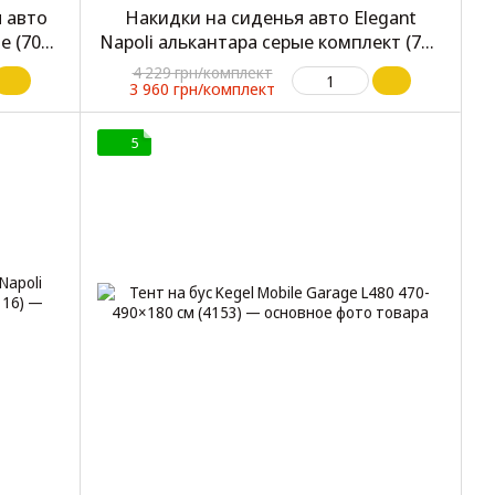
 авто
Накидки на сиденья авто Elegant
е (700
Napoli алькантара серые комплект (700
113)
4 229 грн/комплект
3 960 грн/комплект
5