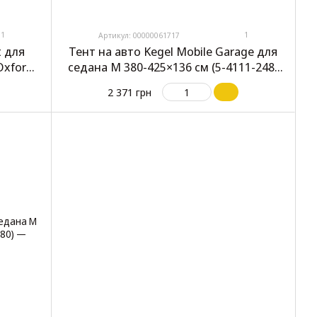
1
1
Артикул: 00000061717
t для
Тент на авто Kegel Mobile Garage для
Oxford
седана M 380-425×136 см (5-4111-248-
3020)
2 371 грн