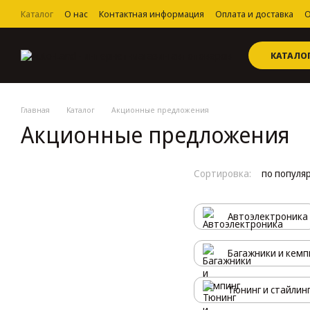
Перейти к основному контенту
Каталог
О нас
Контактная информация
Оплата и доставка
О
Пользовательское соглашение
КАТАЛО
Главная
Каталог
Акционные предложения
Акционные предложения
Сортировка:
по популя
Автоэлектроника
Багажники и кемп
Тюнинг и стайлин