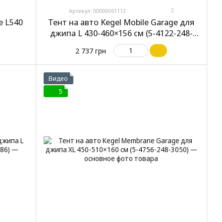
2
Артикул: 00000061112
e L540
Тент на авто Kegel Mobile Garage для
джипа L 430-460×156 см (5-4122-248-
3020)
2 737 грн
Видео
5