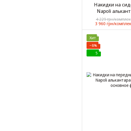
Накидки на сид
Napoli алькан
комплект
4 229 грн/комплек
3 960 грн/компле
Хит
−8%
5