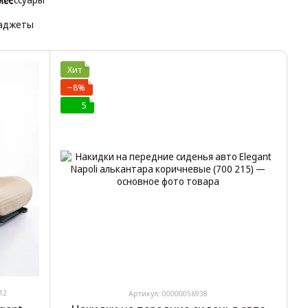
Хит
−8%
5
12
Артикул: 00000056938