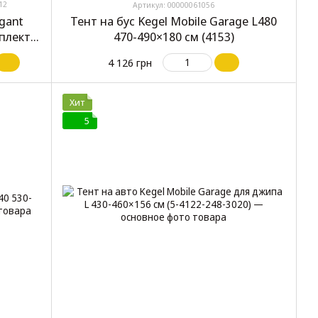
12
Артикул: 00000061056
gant
Тент на бус Kegel Mobile Garage L480
плект
470-490×180 см (4153)
4 126 грн
Хит
5