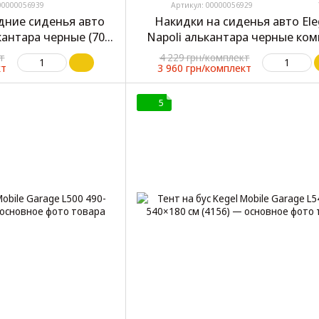
00000056939
Артикул: 00000056929
дние сиденья авто
Накидки на сиденья авто Ele
ькантара черные (700
Napoli алькантара черные ком
16)
(700 116)
т
4 229 грн/комплект
кт
3 960 грн/комплект
5