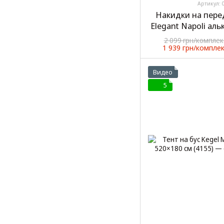
Артикул: 
Накидки на пере
Elegant Napoli ал
2
2 099 грн/комплек
1 939 грн/компле
Видео
5