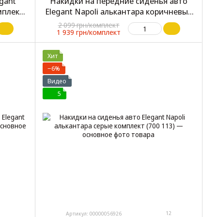
gant
Накидки на передние сиденья авто
мплект
Elegant Napoli алькантара коричневые
(700 215)
2 099 грн/комплект
1 939 грн/комплект
Хит
−6%
Видео
5
12
Артикул: 00000056926