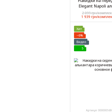
Накидки на пере
Elegant Napoli 
(70
2 099 грн/комплек
1 939 грн/компле
Хит
−6%
Видео
5
Артикул: 000000569