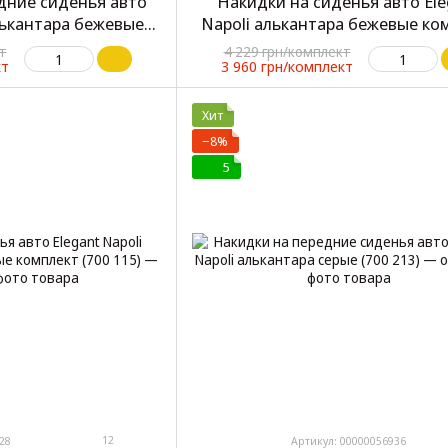
дние сиденья авто
Накидки на сиденья авто Ele
алькантара бежевые
Napoli алькантара бежевые ко
0 214)
(700 114)
т
4 229 грн/комплект
кт
3 960 грн/комплект
Хит
−8%
5
12
28
Артикул: 00000056936