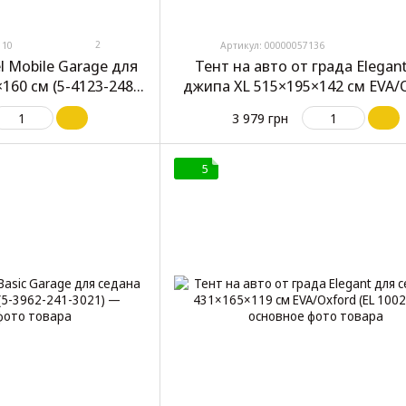
2
110
Артикул: 00000057136
l Mobile Garage для
Тент на авто от града Elegan
160 см (5-4123-248-
джипа XL 515×195×142 см EVA/
020)
(EL 100283)
3 979 грн
5