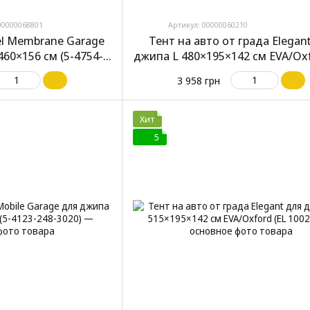
00000068801
Артикул: 00000060210
el Membrane Garage
Тент на авто от града Elegan
460×156 см (5-4754-
джипа L 480×195×142 см EVA/Oxf
-3050)
100286)
3 958 грн
Хит
5