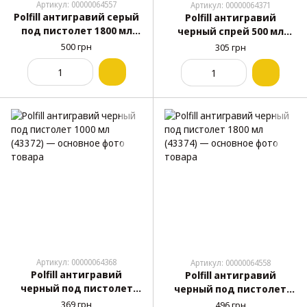
Артикул: 00000064557
Артикул: 00000064371
Polfill антигравий серый
Polfill антигравий
под пистолет 1800 мл
черный спрей 500 мл
(43375)
(43370)
500 грн
305 грн
Артикул: 00000064368
Артикул: 00000064558
Polfill антигравий
Polfill антигравий
черный под пистолет
черный под пистолет
1000 мл (43372)
1800 мл (43374)
369 грн
496 грн