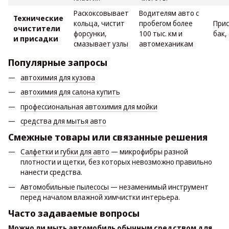
Раскоксовывает
Водителям авто с
Технические
кольца, чистит
пробегом более
Прис
очистители
форсунки,
100 тыс. км и
бак,
и присадки
смазывает узлы
автомеханикам
Популярные запросы
автохимия для кузова
автохимия для салона купить
профессиональная автохимия для мойки
средства для мытья авто
Смежные товары или связанные решения
Салфетки и губки для авто
— микрофибры разной
плотности и щетки, без которых невозможно правильно
нанести средства.
Автомобильные пылесосы
— незаменимый инструмент
перед началом влажной химчистки интерьера.
Часто задаваемые вопросы
Можно ли мыть автомобиль обычным средством для