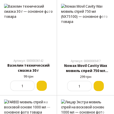
Артикул: 00000036142
Артикул: 00000069417
Вазелин технический
Nowax Movil Cavity Wax
смазка 30 г
мовиль спрей 750 мл
(NX75100)
99 грн
299 грн