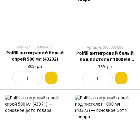
Артикул: 00000064369
Артикул: 00000064366
Polfill антигравий белый
Polfill антигравий белый
спрей 500 мл (43232)
под пистолет 1000 мл
(43149)
305 грн
369 грн