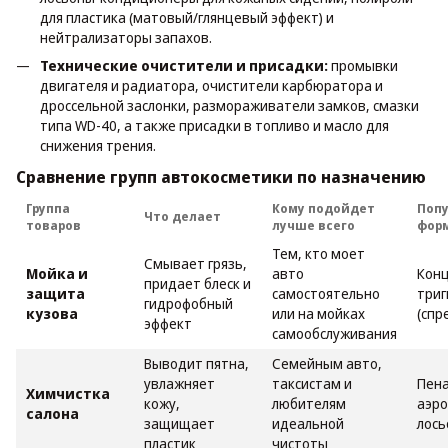
для пластика (матовый/глянцевый эффект) и
нейтрализаторы запахов.
Технические очистители и присадки:
промывки
двигателя и радиатора, очистители карбюратора и
дроссельной заслонки, размораживатели замков, смазки
типа WD-40, а также присадки в топливо и масло для
снижения трения.
Сравнение групп автокосметики по назначению
Группа
Кому подойдет
Поп
Что делает
товаров
лучше всего
фор
Тем, кто моет
Смывает грязь,
Мойка и
авто
Кон
придает блеск и
защита
самостоятельно
триг
гидрофобный
кузова
или на мойках
(спр
эффект
самообслуживания
Выводит пятна,
Семейным авто,
увлажняет
таксистам и
Пена
Химчистка
кожу,
любителям
аэро
салона
защищает
идеальной
лос
пластик
чистоты