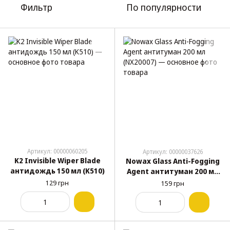
Фильтр
По популярности
Артикул: 00000060205
Артикул: 00000037626
K2 Invisible Wiper Blade
Nowax Glass Anti-Fogging
антидождь 150 мл (K510)
Agent антитуман 200 мл
(NX20007)
129 грн
159 грн