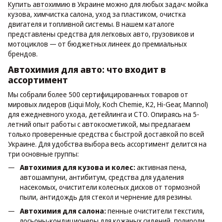
Купить автохимию
в Украине можно для любых задач: мойка
кузова, химчистка салона, уход за пластиком, очистка
двигателя и топливной системы. В нашем каталоге
представлены средства для легковых авто, грузовиков и
мотоциклов — от бюджетных линеек до премиальных
брендов.
Автохимия для авто: что входит в
ассортимент
Мы собрали более 500 сертифицированных товаров от
мировых лидеров (Liqui Moly, Koch Chemie, K2, Hi-Gear, Mannol)
для ежедневного ухода, детейлинга и СТО. Опираясь на 5-
летний опыт работы с автокосметикой, мы предлагаем
только проверенные средства с быстрой доставкой по всей
Украине. Для удобства выбора весь ассортимент делится на
три основные группы:
Автохимия для кузова и колес:
активная пена,
автошампуни, антибитум, средства для удаления
насекомых, очистители колесных дисков от тормозной
пыли, антидождь для стекол и чернение для резины.
Автохимия для салона:
пенные очистители текстиля,
лосьоны-кондиционеры для кожаных сидений, полироли