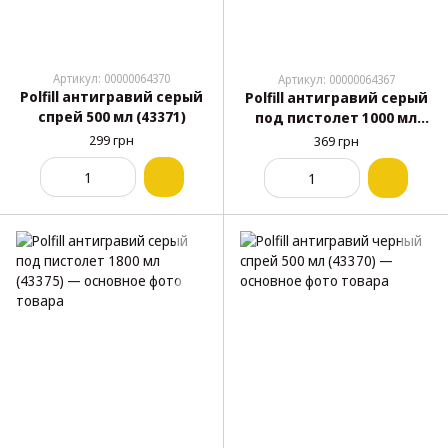
Артикул: 00000064370
Артикул: 00000064367
Polfill антигравий серый
Polfill антигравий серый
спрей 500 мл (43371)
под пистолет 1000 мл
(43373)
299 грн
369 грн