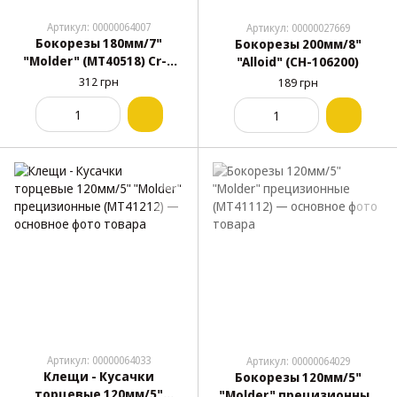
Артикул: 00000064007
Артикул: 00000027669
Бокорезы 180мм/7"
Бокорезы 200мм/8"
"Molder" (MT40518) Cr-V
"Alloid" (CH-106200)
HRC 55-62 сатиновое
312 грн
189 грн
покрытие
двухкомпонентная
ручка
Артикул: 00000064033
Артикул: 00000064029
Клещи - Кусачки
Бокорезы 120мм/5"
торцевые 120мм/5"
"Molder" прецизионные