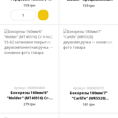
"Molder" прецизионные
(MT41112)
159 грн
159 грн
(MT41212)
Артикул: 00000064006
Артикул: 00000050197
Бокорезы 160мм/6"
Бокорезы 180мм/7"
"Molder" (MT40516) Cr-V
"Carlife" (WR5520)
HRC 55-62 сатиновое
двухкомп.ручка
279 грн
161 грн
покрытие
двухкомпонентная