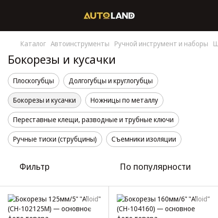
Каталог
Автоинструменты
Ручной инструмент и наборы
Ш
Бокорезы и кусачки
Плоскогубцы
Долгогубцы и круглогубцы
Бокорезы и кусачки
Ножницы по металлу
Переставные клещи, разводные и трубные ключи
Ручные тиски (струбцины)
Съемники изоляции
Фильтр
По популярности