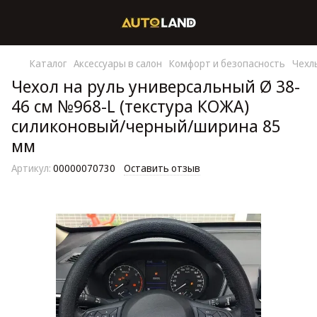
Каталог
Аксессуары в салон
Комфорт и безопасность
Чехл
Чехол на руль универсальный Ø 38-
46 см №968-L (текстура КОЖА)
силиконовый/черный/ширина 85
мм
Артикул:
00000070730
Оставить отзыв