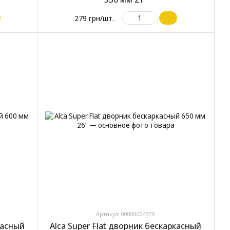
279 грн/шт.
Артикул: 00000004379
касный
Alca Super Flat дворник бескаркасный