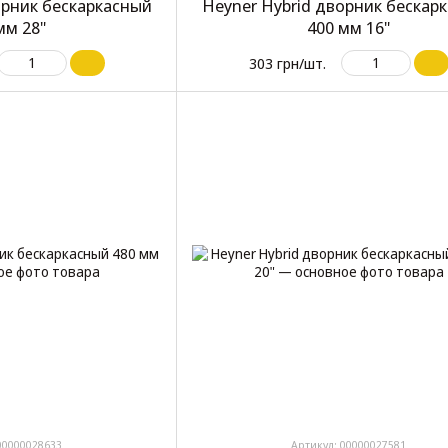
ворник бескаркасный
Heyner Hybrid дворник бескар
мм 28"
400 мм 16"
303 грн/шт.
00000028633
Артикул: 00000027581