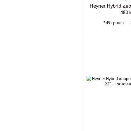
Heyner Hybrid дв
480 
349 грн/шт.