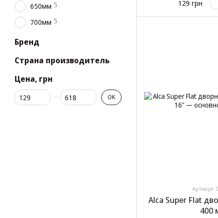
129 грн
5
650мм
5
700мм
Бренд
Страна производитель
Цена, грн
От Цена, грн
До Цена, грн
OK
Артикул: 
Alca Super Flat д
400 