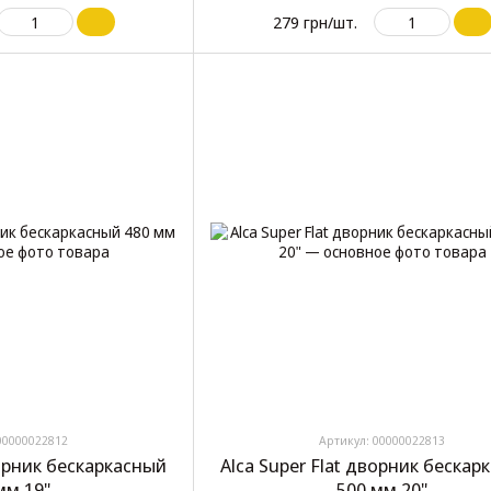
279 грн/шт.
00000022812
Артикул: 00000022813
ворник бескаркасный
Alca Super Flat дворник бескар
мм 19"
500 мм 20"