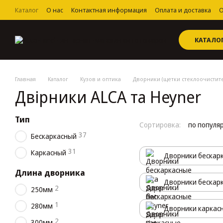
Перейти к основному контенту
Каталог
О нас
Контактная информация
Оплата и доставка
О
Пользовательское соглашение
КАТАЛО
Главная
Каталог
Кузов и оптика
Дворники (щетки стеклоочистит
Двірники ALCA та Heyner
Тип
Сортировка:
по популя
37
Бескаркасный
31
Каркасный
Дворники бескарка
Длина дворника
Дворники бескарк
2
250мм
1
280мм
Дворники каркасн
2
300мм