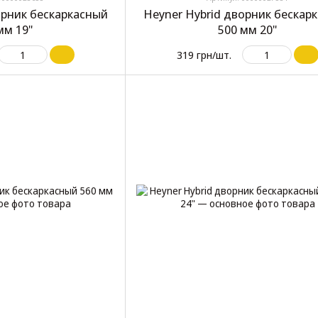
орник бескаркасный
Heyner Hybrid дворник бескар
мм 19"
500 мм 20"
319 грн/шт.