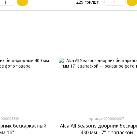
229 грн/шт.
00000023339
Артикул: 00000006607
ворник бескаркасный
Alca All Seasons дворник беска
мм 16"
430 мм 17" с запаской