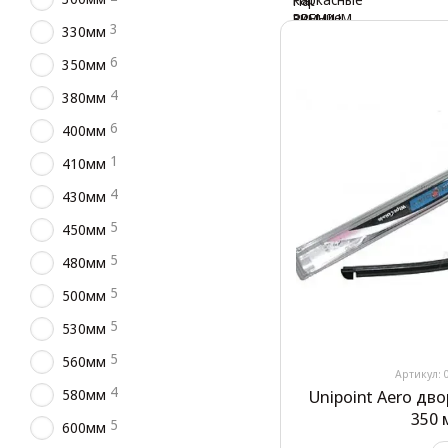
3
330мм
6
350мм
4
380мм
6
400мм
1
410мм
4
430мм
5
450мм
5
480мм
5
500мм
5
530мм
5
560мм
Артикул: 
4
580мм
Unipoint Aero дв
350 
5
600мм