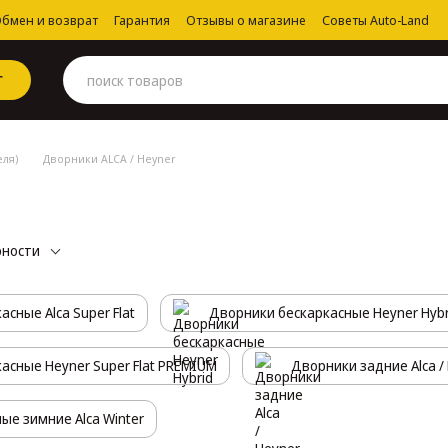
бмен и возврат
Гарантия
Отзывы о магазине
Советы Auto-Land
Г
еля)
Дворники ALCA / Heyner
рности
сные Alca Super Flat
Дворники бескаркасные Heyner Hybr
асные Heyner Super Flat PREMIUM
Дворники задние Alca /
ые зимние Alca Winter