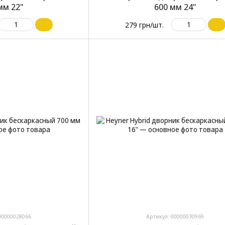
мм 22"
600 мм 24"
279 грн/шт.
00000028066
Артикул: 00000030969