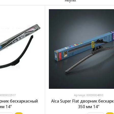
00000022917
Артикул: 00000004893
орник бескаркасный
Alca Super Flat дворник бескар
мм 14"
350 мм 14"