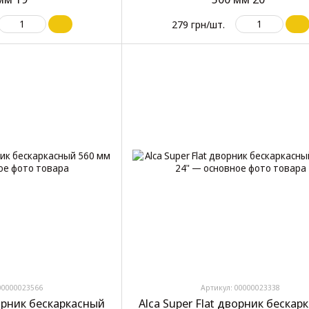
279 грн/шт.
00000023566
Артикул: 00000023338
ворник бескаркасный
Alca Super Flat дворник бескар