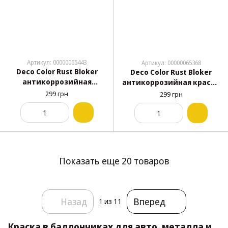
Артикул: 00000065443
Артикул: 00000065368
Deco Color Rust Bloker
Deco Color Rust Bloker
антикоррозийная
антикоррозийная краска
краска 4в1 аэрозоль 400
4в1 аэрозоль 400 мл
299 грн
299 грн
мл серая (7011)
серебряная (9006)
Показать еще 20 товаров
Назад
Вперед
1
из 11
Краска в баллончиках для авто, металла и