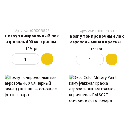
Артикул: 00000028892
Артикул: 00000028893
Bosny тонировочный лак
Bosny тонировочный лак
аэрозоль 400 мл красный
аэрозоль 400 мл красный
яркий (№67)
(№01)
159 грн
163 грн