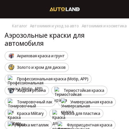
Каталог
Автохимия и уход за авто
Автохимия и косметика
Аэрозольные краски для
автомобиля
Акриловая краска и грунт
Золото и хром для дисков
Профессиональная краска (Motip, APP)
Жидкая резина
Термостойкая краска
Тонировочный лак
Универсальная краска
Краска Military
Краска для пластика
Краска металлик
Флуорисцентная краска