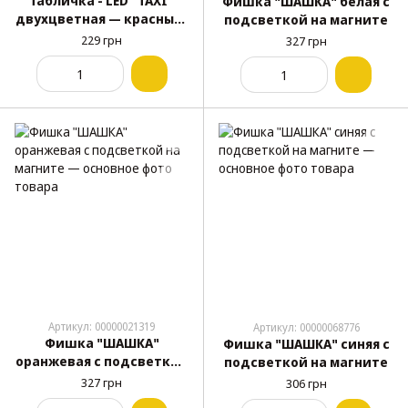
Табличка - LED "TAXI"
Фишка "ШАШКА" белая с
двухцветная — красный/
подсветкой на магните
зелёный в
229 грн
327 грн
прикуриватель, размер:
19 см х 6 см
Артикул: 00000021319
Артикул: 00000068776
Фишка "ШАШКА"
Фишка "ШАШКА" синяя с
оранжевая с подсветкой
подсветкой на магните
на магните
327 грн
306 грн