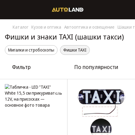
Каталог
Кузов и оптика
Автооптика и освещение
Шашки т
Фишки и знаки TAXI (шашки такси)
Мигалки и стробоскопы
Фишки TAXI
Фильтр
По популярности