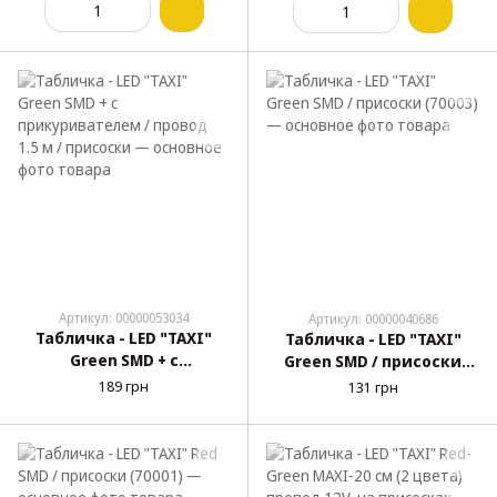
Артикул: 00000053034
Артикул: 00000040686
Табличка - LED "TAXI"
Табличка - LED "TAXI"
Green SMD + с
Green SMD / присоски
прикуривателем /
(70003)
189 грн
131 грн
провод 1.5 м / присоски