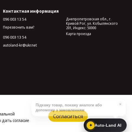
Контактная информация
096 003 13 54
Днепропетровская обл., г.
Кривой Рог, ул. Кобылянского
Перезвонить вам?
201, Индекс: 50000
Карта проезда
096 003 13 54
autoland-kr@ukr.net
имальной
Согласиться
 дать согласие
✦
Auto-Land AI