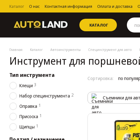
Перейти к основному контенту
Каталог
О нас
Контактная информация
Оплата и доставка
О
Пользовательское соглашение
КАТАЛОГ
Главная
Каталог
Автоинструменты
Специнструмент для авто
Инструмент для поршнево
Тип инструмента
Сортировка:
по популя
3
Клещи
2
Набор специнструмента
Съемники для ав
1
Оправка
1
Присоска
1
Щипцы
Подтип / назначение