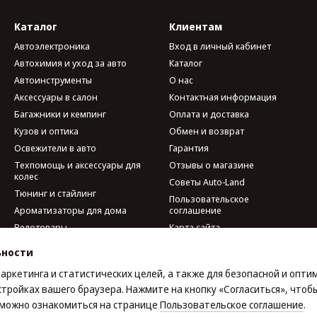
Каталог
Клиентам
Автоэлектроника
Вход в личный кабинет
Автохимия и уход за авто
Каталог
Автоинструменты
О нас
Аксессуары в салон
Контактная информация
Багажники и кемпинг
Оплата и доставка
Кузов и оптика
Обмен и возврат
Освежители в авто
Гарантия
Техпомощь и аксессуары для
Отзывы о магазине
колес
Советы Auto-Land
Тюнинг и стайлинг
Пользовательское
Ароматизаторы для дома
соглашение
Велотовары
Карта сайта
Мобильные аксессуары и
ьности
гаджеты
Мы в соцсетях
Наборы автомобилиста
маркетинга и статистических целей, а также для безопасной и опт
стройках вашего браузера. Нажмите на кнопку «Согласиться», чтобы
е можно ознакомиться на странице
Пользовательское соглашение
.