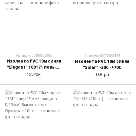
Артикул: 00000052995
Артикул: 00000031105
Изолента PVC 10м синяя
Изолента PVC 10м синяя
"Elegant" 100171 повыш.
"Solar" -30С -+70С
качества
159 грн
189 грн