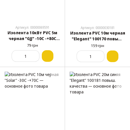
Артикул: 00000069591
Артикул: 00000030181
Изолента 10кВт PVC 5м
Изолента PVC 10м черная
черная "GJJ" -10С -+80С
"Elegant" 100170 повыш.
300% растяжение,
качества
79 грн
159 грн
водонепроницаемая