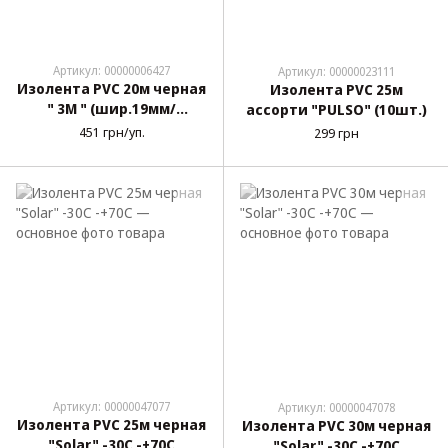
Артикул: 00000006427
Артикул: 00000023111
Изолента PVC 20м черная
Изолента PVC 25м
" 3М " (шир.19мм/
ассорти "PULSO" (10шт.)
толщина 0,13мм)
451 грн/уп.
299 грн
Высокотемп. Оригинал
10шт
Артикул: 00000047077
Артикул: 00000047078
Изолента PVC 25м черная
Изолента PVC 30м черная
"Solar" -30С -+70С
"Solar" -30С -+70С