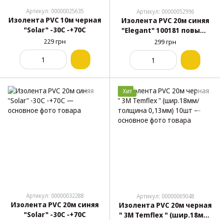
Артикул: 00000025635
Артикул: 00000052996
Изолента PVC 10м черная
Изолента PVC 20м синяя
"Solar" -30С -+70С
"Elegant" 100181 повыш.
качества
229 грн
299 грн
Хит
Артикул: 00000032288
Артикул: 00000069048
Изолента PVC 20м синяя
Изолента PVC 20м черная
"Solar" -30С -+70С
" 3М Temflex " (шир.18мм/