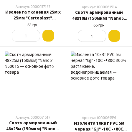
Артикул: 00000057167
Артикул: 00000061514
Изолента тканевая 25м х
Скотч армированный
25мм "Сertoplast"
48х10м (150мкм) "Nano5"
флисовая мягкая 0.24мм
N50014
83 грн
66 грн
антискрип (№06)
Артикул: 00000061517
Артикул: 00000069591
Скотч армированный
Изолента 10кВт PVC 5м
48х25м (150мкм) "Nano5"
черная "GJJ" -10С -+80С