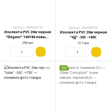
Артикул: 00000030178
Артикул: 00000069590
Изолента PVC 20м черная
Изолента PVC 20м черная
"Elegant" 100180 повыш.
"GJJ" -30С -+80С
качества
299 грн
317 грн
Хит