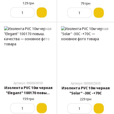
N50015
300% растяжение,
129 грн
79 грн
водонепроницаемая
Артикул: 00000030181
Артикул: 00000025635
Изолента PVC 10м черная
Изолента PVC 10м черная
"Elegant" 100170 повыш.
"Solar" -30С -+70С
качества
159 грн
229 грн