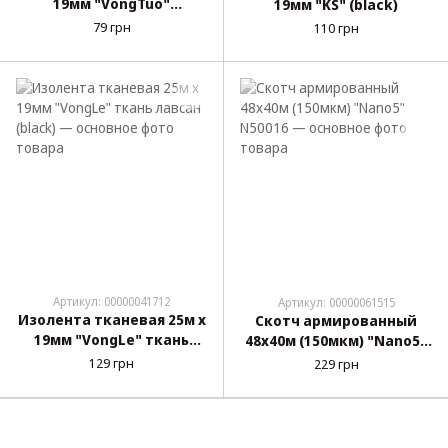
19мм "VongTuo"
19мм "KS" (black)
ворсистая, фланелевая,
79 грн
110 грн
звукоизоляционная
(Черная)
Артикул: 00000041712
Артикул: 00000061515
Изолента тканевая 25м х
Скотч армированный
19мм "VongLe" ткань
48х40м (150мкм) "Nano5"
лавсан (black)
N50016
129 грн
229 грн