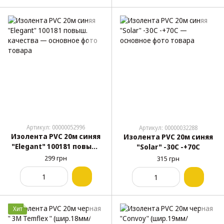
Артикул: 00000052996
Артикул: 00000032288
Изолента PVC 20м синяя
Изолента PVC 20м синяя
"Elegant" 100181 повыш.
"Solar" -30С -+70С
качества
299 грн
315 грн
Хит