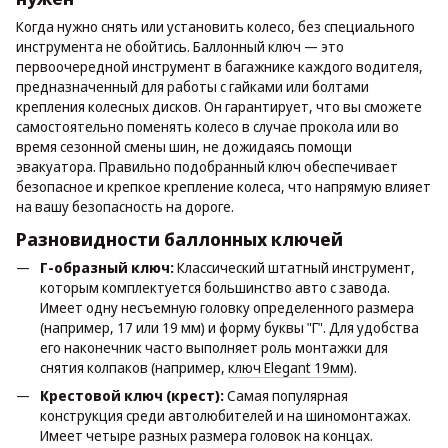
Когда нужно снять или установить колесо, без специального
инструмента не обойтись. Баллонный ключ — это
первоочередной инструмент в багажнике каждого водителя,
предназначенный для работы с гайками или болтами
крепления колесных дисков. Он гарантирует, что вы сможете
самостоятельно поменять колесо в случае прокола или во
время сезонной смены шин, не дожидаясь помощи
эвакуатора. Правильно подобранный ключ обеспечивает
безопасное и крепкое крепление колеса, что напрямую влияет
на вашу безопасность на дороге.
Разновидности баллонных ключей
Г-образный ключ:
Классический штатный инструмент,
которым комплектуется большинство авто с завода.
Имеет одну несъемную головку определенного размера
(например, 17 или 19 мм) и форму буквы "Г". Для удобства
его наконечник часто выполняет роль монтажки для
снятия колпаков (например,
ключ Elegant 19мм
).
Крестовой ключ (крест):
Самая популярная
конструкция среди автолюбителей и на шиномонтажах.
Имеет четыре разных размера головок на концах.