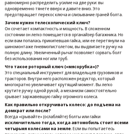
равномерно распределить усилие на две руки: вы
одновременно тянете вверх и давите вниз. Это
предотвращает перекос ключа и слизывание граней болта.
Зачем нужен телескопический ключ?
Он сочетает компактность и мощность. В сложенном
состоянии он легко помещается в органайзер багажника. Но
если вам попалась прикипевшая гайка, или ее перетянули на
шиномонтаже пневмопистолетом, вы выдвигаете ручку на
полную длину. Увеличенный рычаг позволяет сорвать болт
без использования ног или труб.
Что такое роторный ключ («мясорубка»)?
Это специальный инструмент для владельцев грузовиков и
тракторов. Внутри него расположен редуктор, который
многократно увеличивает крутящий момент. Вы легко
крутите ручку одной рукой, а механизм самостоятельно
срывает заржавевшую гайку огромного колеса.
Как правильно откручивать колесо: до подъема на
домкрат или после?
Всегда «срывайте» (ослабляйте) болты или гайки
исключительно тогда, когда автомобиль стоит всеми
четырьмя колесами на земле
. Если вы попытаетесь