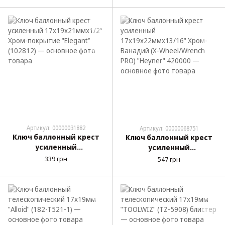
Артикул: 00000031882
Артикул: 00000068751
Ключ баллонный крест
Ключ баллонный крест
усиленный
усиленный
17х19х21ммх1/2" Хром-
17х19х22ммх13/16" Хром-
339 грн
547 грн
покрытие "Elegant"
Ванадий (X-
(102812)
Wheel/Wrench PRO)
"Heyner" 420000