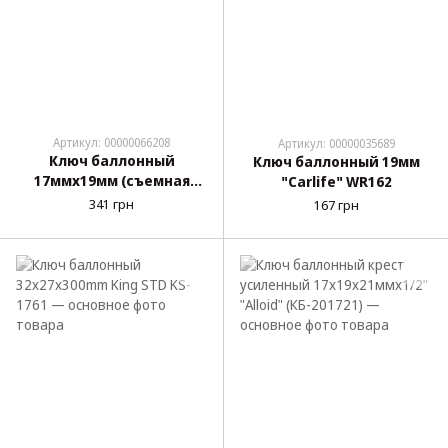
Артикул: 00000066208
Артикул: 00000035689
Ключ баллонный
Ключ баллонный 19мм
17ммх19мм (съемная
"Carlife" WR162
головка) "Alloid" (КБ-1719)
341 грн
167 грн