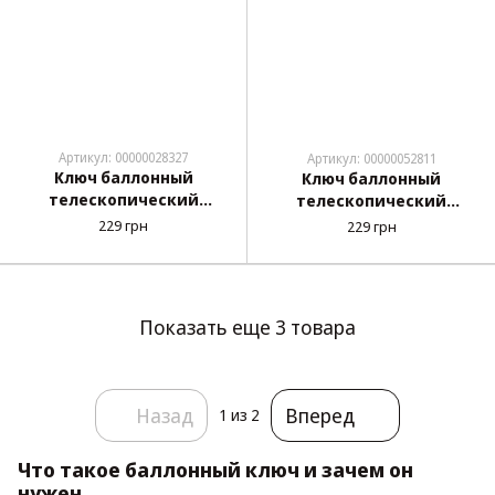
Артикул: 00000028327
Артикул: 00000052811
Ключ баллонный
Ключ баллонный
телескопический
телескопический
17х19мм "Alloid" (182-
17х19мм "TOOLWIZ" (TZ-
229 грн
229 грн
T521-1)
5908) блистер
Показать еще 3 товара
Назад
Вперед
1
из 2
Что такое баллонный ключ и зачем он
нужен