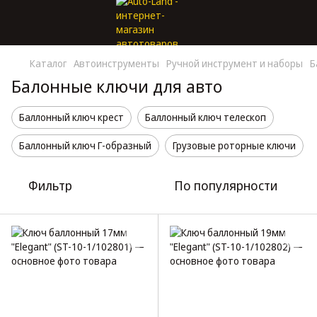
Каталог
Автоинструменты
Ручной инструмент и наборы
Б
Балонные ключи для авто
Баллонный ключ крест
Баллонный ключ телескоп
Баллонный ключ Г-образный
Грузовые роторные ключи
Фильтр
По популярности