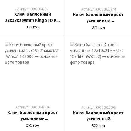
Артикул: 00000047811
Артикул: 00000028874
Ключ баллонный
Ключ баллонный крест
32х27х300mm King STD KS-
усиленный
1761
17х19х21ммх1/2" "Alloid"
333 грн
371 грн
(КБ-201721)
Артикул: 00000048326
Артикул: 00000025006
Ключ баллонный крест
Ключ баллонный крест
усиленный
усиленный
17х19х21ммх1/2" "Winso"
17х19х21ммх1/2" "Сarlife"
279 грн
322 грн
148000
(WR152)