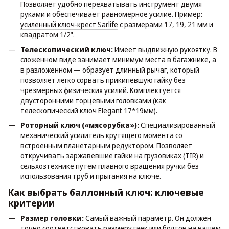
Позволяет удобно перехватывать инструмент двумя
руками и обеспечивает равномерное усилие. Пример:
усиленный ключ-крест Sarlife
с размерами 17, 19, 21 мм и
квадратом 1/2".
Телескопический ключ:
Имеет выдвижную рукоятку. В
сложенном виде занимает минимум места в багажнике, а
в разложенном — образует длинный рычаг, который
позволяет легко сорвать прикипевшую гайку без
чрезмерных физических усилий. Комплектуется
двусторонними торцевыми головками (как
телескопический ключ Elegant 17*19мм
).
Роторный ключ («мясорубка»):
Специализированный
механический усилитель крутящего момента со
встроенным планетарным редуктором. Позволяет
откручивать заржавевшие гайки на грузовиках (TIR) и
сельхозтехнике путем плавного вращения ручки без
использования труб и прыгания на ключе.
Как выбрать баллонный ключ: ключевые
критерии
Размер головки:
Самый важный параметр. Он должен
точно соответствовать размеру гаек или болтов на вашем