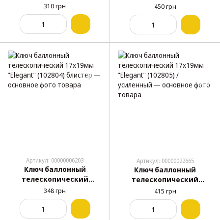
17х19х21ммх1/2"
17х19х21ммх1/2" Хром-
310 грн
450 грн
"Elegant" (102811)
Ванадий Профессионал.
"Сarlife" (WR151)
Артикул: 00000006203
Артикул: 00000022665
Ключ баллонный
Ключ баллонный
телескопический
телескопический
17х19мм "Elegant"
17х19мм "Elegant"
348 грн
415 грн
(102804) блистер
(102805) / усиленный