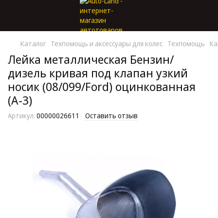
Каталог
Техпомощь и аксессуары для колес
Техпомощь
Ка
Лейка металлическая Бензин/
дизель кривая под клапан узкий
носик (08/099/Ford) оцинкованная
(А-3)
Артикул:
00000026611
Оставить отзыв