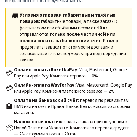
выбранного способа получения заказа.
🚚
Условия отправки габаритных и тяжёлых
товаров:
габаритные товары, а также заказы с
фактическим или объёмным весом от
10 кг
,
отправляются
только после частичной или
полной оплаты на банковский счёт
. Размер
предоплаты зависит от стоимости доставки и
согласовывается с менеджером при подтверждении
заказа.
Онлайн-оплата RozetkaPay:
Visa, Mastercard, Google
💳
Pay или Apple Pay. Комиссия сервиса — 0%.
Онлайн-оплата WayForPay:
Visa, Mastercard, Google Pay
💳
или Apple Pay. Комиссия платёжного сервиса — 2%.
Оплата на банковский счёт:
перевод по реквизитам
🏦
IBAN или на счёт в ПриватБанке. Без комиссии со стороны
магазина.
Наложенный платёж:
оплата заказа при получении в
📦
Новой Почте или Укрпочте. Комиссия за перевод средств
— 2% от суммы заказа + 20 грн.