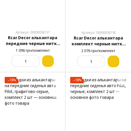
Артикул: 00000058137
Артикул: 00000058138
Rcar Decor алькантара
Rcar Decor алькантара
передние черные нитка
комплект черные нитка
красная (1+1)
красная
1 096 грн/комплект
2 076 грн/комплект
−18%
−18%