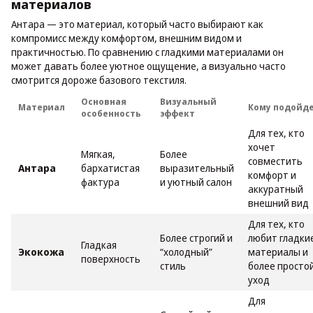
материалов
Антара — это материал, который часто выбирают как
компромисс между комфортом, внешним видом и
практичностью. По сравнению с гладкими материалами он
может давать более уютное ощущение, а визуально часто
смотрится дороже базового текстиля.
Основная
Визуальный
Материал
Кому подойд
особенность
эффект
Для тех, кто
хочет
Мягкая,
Более
совместить
Антара
бархатистая
выразительный
комфорт и
фактура
и уютный салон
аккуратный
внешний вид
Для тех, кто
Более строгий и
любит гладки
Гладкая
Экокожа
“холодный”
материалы и
поверхность
стиль
более просто
уход
Для