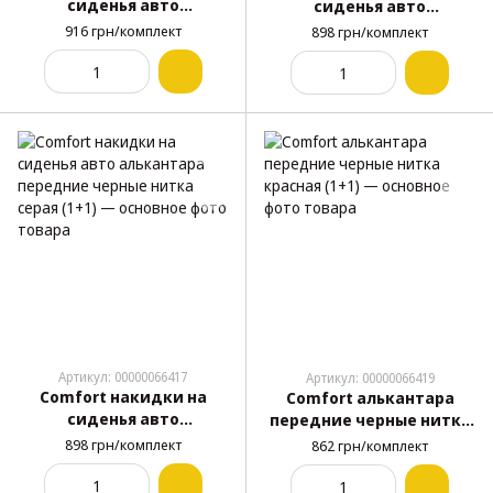
сиденья авто
сиденья авто
алькантара передние
алькантара передние
916 грн/комплект
898 грн/комплект
серые (1+1)
черные нитка синяя (1+1)
Артикул: 00000066417
Артикул: 00000066419
Comfort накидки на
Comfort алькантара
сиденья авто
передние черные нитка
алькантара передние
красная (1+1)
898 грн/комплект
862 грн/комплект
черные нитка серая (1+1)