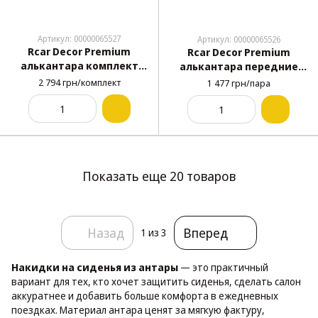
Артикул: 00000065527
Артикул: 00000065526
Rcar Decor Premium
Rcar Decor Premium
алькантара комплект
алькантара передние
графитово-серые
графитово-серые
2 794 грн/комплект
1 477 грн/пара
Показать еще 20 товаров
Назад
Вперед
1
из 3
Накидки на сиденья из антары
— это практичный
вариант для тех, кто хочет защитить сиденья, сделать салон
аккуратнее и добавить больше комфорта в ежедневных
поездках. Материал антара ценят за мягкую фактуру,