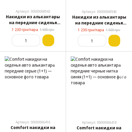
Артикул: 00000068942
Артикул: 00000068940
Накидки из алькантары
Накидки из алькантары
на передние сиденья
на передние сиденья
авто Pilot, графитово-
авто Pilot, черные,
1 230 грн/пара
1 500 грн
1 230 грн/пара
1 500 грн
серые, комплект 2 шт
комплект 2 шт
Артикул: 00000066416
Артикул: 00000066418
Comfort накидки на
Comfort накидки на