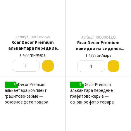
Артикул: 00000058545
Артикул: 00000061235
Rcar Decor Premium
Rcar Decor Premium
алькантара передние
накидки на сиденья
коричневые
авто алькантара
1 477 грн/пара
1 477 грн/пара
передние серые
5
5