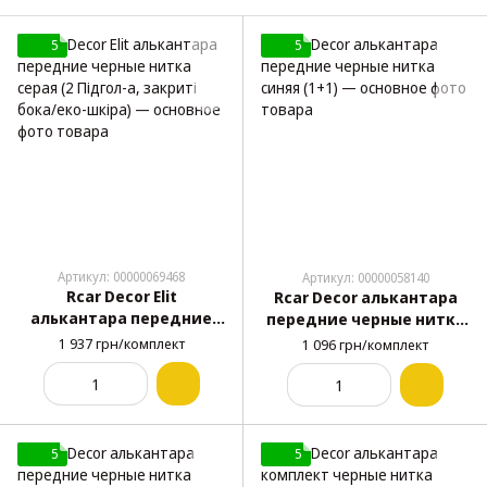
5
5
Артикул: 00000069468
Артикул: 00000058140
Rcar Decor Elit
Rcar Decor алькантара
алькантара передние
передние черные нитка
черные нитка серая (2
синяя (1+1)
1 937 грн/комплект
1 096 грн/комплект
Підгол-а, закриті бока/
еко-шкіра)
5
5