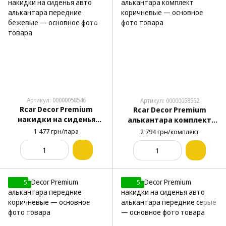
Артикул: 00000058546
Артикул: 00000058552
Rcar Decor Premium
Rcar Decor Premium
накидки на сиденья
алькантара комплект
авто алькантара
коричневые
1 477 грн/пара
2 794 грн/комплект
передние бежевые
5
5