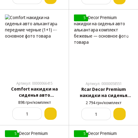
5
Артикул: 00000066415
Артикул: 00000058551
Comfort накидки на
Rcar Decor Premium
сиденья авто
накидки на сиденья
алькантара передние
авто алькантара
898 грн/комплект
2 794 грн/комплект
черные (1+1)
комплект бежевые
5
5