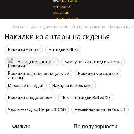
Каталог
Аксессуары в салон
Интерьер салона
Накидки на 
Накидки из антары на сиденья
Накидки Elegant
Накидки Beltex
Накидки из антары
Бамбуковые накидки и сетка
Накидки влагонепроницаемые
Накидки массажные
Меховые накидки
Накидки из кожзама
Накидки с подогревом
Чехлы-накидки Beltex 3D
Чехлы-накидки Elegant 3D/5D
Чехлы-накидки Fentow 5D
Фильтр
По популярности