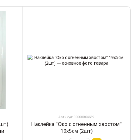
Артикул: 00000064689
9шт)
Наклейка "Око с огненным хвостом"
ли
19х5см (2шт)