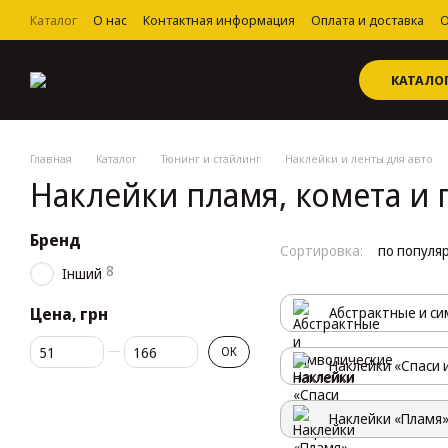
Перейти к основному контенту
Каталог
О нас
Контактная информация
Оплата и доставка
О
Пользовательское соглашение
КАТАЛО
Главная
Каталог
Тюнинг и стайлинг
Наклейки и ленты для авто
Наклейки пламя, комета и 
Бренд
Сортировка:
по популя
8
Інший
Цена, грн
Абстрактные и си
От Цена, грн
До Цена, грн
OK
Наклейки «Спаси 
Наклейки «Пламя»