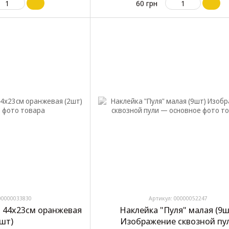
60 грн
00000033830
Артикул: 00000052247
" 44х23см оранжевая
Наклейка "Пуля" малая (9ш
2шт)
Изображение сквозной пу