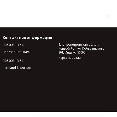
Контактная информация
096 003 13 54
Днепропетровская обл., г.
Кривой Рог, ул. Кобылянского
Перезвонить вам?
201, Индекс: 50000
Карта проезда
096 003 13 54
autoland-kr@ukr.net