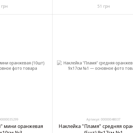
 грн
51 грн
00000035299
Артикул: 00000048037
" мини оранжевая
Наклейка "Пламя" средняя ора
5х10см №3
(5шт) 9х17см №1