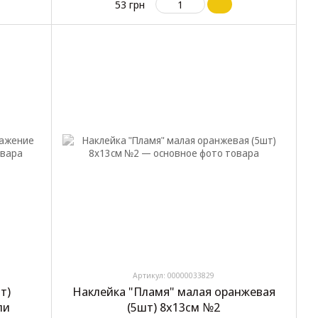
53 грн
Артикул: 00000033829
т)
Наклейка "Пламя" малая оранжевая
ли
(5шт) 8х13см №2