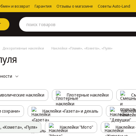
бмен и возврат
Гарантия
Отзывы о магазине
Советы Auto-Land
Г
Декоративные наклейки
Наклейки «Пламя», «Комета», «Пуля»
пуля
рности
мволические наклейки
Плотерные наклейки
См
и сохрани»
Наклейки «Газета» и декаль
Наклей
, «Комета», «Пуля»
Наклейки "Мото"
Наклейки