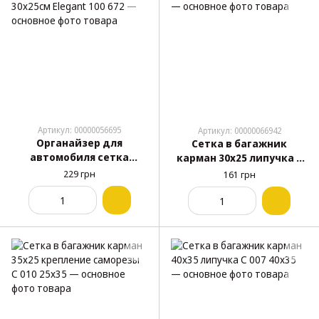
Артикул: 00000056695
Артикул: 00000066942
Органайзер для
Сетка в багажник
автомобиля сетка
карман 30х25 липучка С
липучка 30х25см Elegant
007 30x25
229 грн
161 грн
100 672