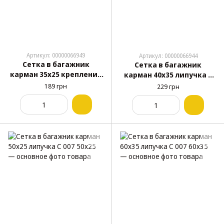
Артикул: 00000066949
Артикул: 00000066944
Сетка в багажник
Сетка в багажник
карман 35х25 крепление
карман 40х35 липучка С
саморезы С 010 25x35
007 40x35
189 грн
229 грн