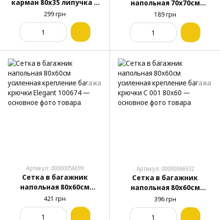
карман 80х35 липучка С
напольная 70х70см
007 80x35
крепление багажа
299 грн
189 грн
крючки С 004 70x70
Артикул: 00000056699
Артикул: 00000066932
Сетка в багажник
Сетка в багажник
напольная 80х60см
напольная 80х60см
усиленная крепление
усиленная крепление
421 грн
396 грн
багажа крючки Elegant
багажа крючки С 001
100674
80x60