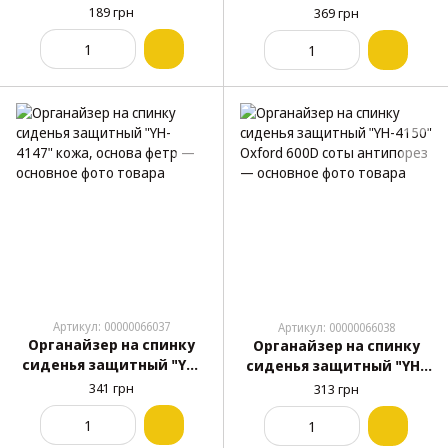
"NJ-240" серый 60х30см
4144" кожа
189 грн
369 грн
Артикул: 00000066037
Артикул: 00000066038
Органайзер на спинку
Органайзер на спинку
сиденья защитный "YH-
сиденья защитный "YH-
4147" кожа, основа фетр
4150" Oxford 600D соты
341 грн
313 грн
антипорез