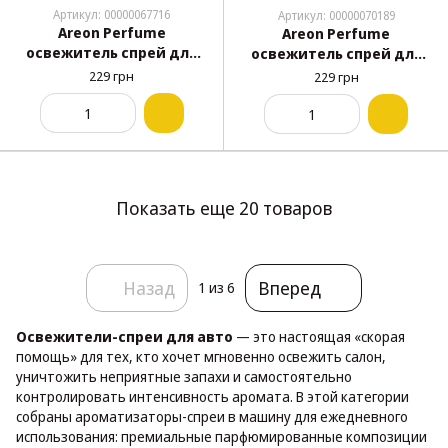
Артикул: 00000067716
Артикул: 00000070189
Areon Perfume
Areon Perfume
освежитель спрей для
освежитель спрей для
авто Дыня 35 мл +1 лист
авто Нероли 35 мл +1
229 грн
229 грн
лист
Показать еще 20 товаров
Назад
Вперед
1
из 6
Освежители-спреи для авто
— это настоящая «скорая
помощь» для тех, кто хочет мгновенно освежить салон,
уничтожить неприятные запахи и самостоятельно
контролировать интенсивность аромата. В этой категории
собраны ароматизаторы-спреи в машину для ежедневного
использования: премиальные парфюмированные композиции