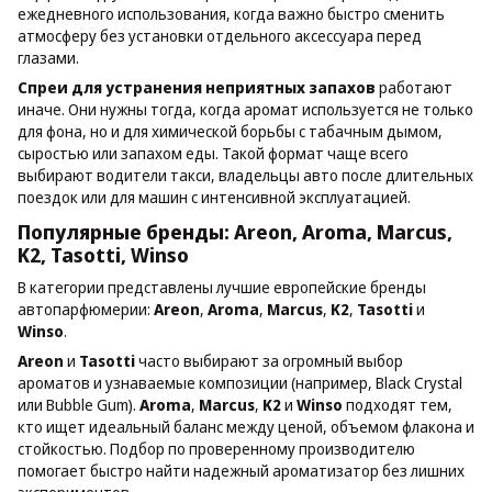
ежедневного использования, когда важно быстро сменить
атмосферу без установки отдельного аксессуара перед
глазами.
Спреи для устранения неприятных запахов
работают
иначе. Они нужны тогда, когда аромат используется не только
для фона, но и для химической борьбы с табачным дымом,
сыростью или запахом еды. Такой формат чаще всего
выбирают водители такси, владельцы авто после длительных
поездок или для машин с интенсивной эксплуатацией.
Популярные бренды: Areon, Aroma, Marcus,
K2, Tasotti, Winso
В категории представлены лучшие европейские бренды
автопарфюмерии:
Areon
,
Aroma
,
Marcus
,
K2
,
Tasotti
и
Winso
.
Areon
и
Tasotti
часто выбирают за огромный выбор
ароматов и узнаваемые композиции (например, Black Crystal
или Bubble Gum).
Aroma
,
Marcus
,
K2
и
Winso
подходят тем,
кто ищет идеальный баланс между ценой, объемом флакона и
стойкостью. Подбор по проверенному производителю
помогает быстро найти надежный ароматизатор без лишних