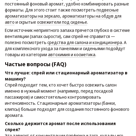
постоянный фоновый аромат, удобно комбинировать разные
форматы. Для этого стоит также посмотреть
подвесные
ароматизаторы на зеркало
,
ароматизаторы на обдув для
авто
и скрытые
освежители под сиденье
.
Если источник неприятного запаха прячется глубоко в системе
вентиляции (запах сырости), сам спрей не справится —
полезно посмотреть
средства для салона и кондиционера
. А
для комплексного ухода за панелями и сиденьями подойдут
товары из категории
автохимия и косметика
.
Частые вопросы (FAQ)
Что лучше: спрей или стационарный ароматизатор в
машину?
Спрей подходит тем, кто хочет быстро освежить салон
именно в нужный момент (например, перед посадкой
пассажиров) и самостоятельно контролировать
интенсивность. Стационарные ароматизаторы (банки,
клипсы) больше подходят для создания постоянного фонового
аромата.
Сколько держится аромат после использования
спрея?
Это зависит от концентрации парфюма и того, куда вы его