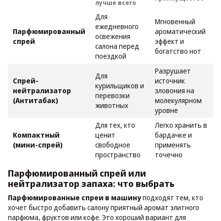
лучше всего
Для
Мгновенный
ежедневного
Парфюмированный
ароматический
освежения
спрей
эффект и
салона перед
богатство нот
поездкой
Разрушает
Для
Спрей-
источник
курильщиков и
нейтрализатор
зловония на
перевозки
(Антитабак)
молекулярном
животных
уровне
Для тех, кто
Легко хранить в
Компактный
ценит
бардачке и
(мини-спрей)
свободное
применять
пространство
точечно
Парфюмированный спрей или
нейтрализатор запаха: что выбрать
Парфюмированные спреи в машину
подходят тем, кто
хочет быстро добавить салону приятный аромат элитного
парфюма, фруктов или кофе. Это хороший вариант для