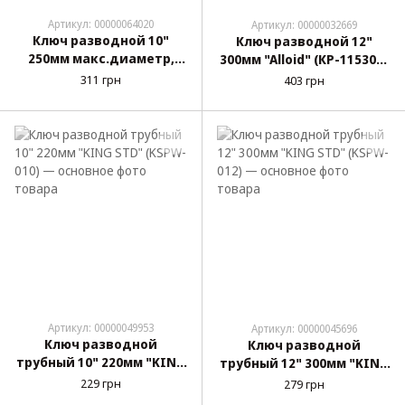
Артикул: 00000064020
Артикул: 00000032669
Ключ разводной 10"
Ключ разводной 12"
250мм макс.диаметр,
300мм "Alloid" (КР-115300)
усиленный 29мм, Cr-V,
двухкомпонентная
311 грн
403 грн
HRC 44-45,
рукоятка
измерительная шкала
"Molder" (MT48025)
Артикул: 00000049953
Артикул: 00000045696
Ключ разводной
Ключ разводной
трубный 10" 220мм "KING
трубный 12" 300мм "KING
STD" (KSPW-010)
STD" (KSPW-012)
229 грн
279 грн