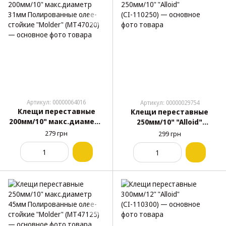
Артикул: 00000064016
Артикул: 00000029754
Клещи переставные
Клещи переставные
200мм/10" макс.диаметр
250мм/10" "Alloid"
31мм Полированные
(СІ-110250)
279 грн
299 грн
олее-стойкие "Molder"
(MT47020)