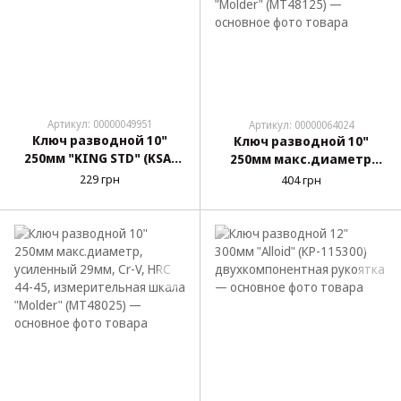
Артикул: 00000049951
Артикул: 00000064024
Ключ разводной 10"
Ключ разводной 10"
250мм "KING STD" (KSA-
250мм макс.диаметр
010)
29мм Cr-V, HRC 44-45,
229 грн
404 грн
измерительная шкала
"Molder" (MT48125)