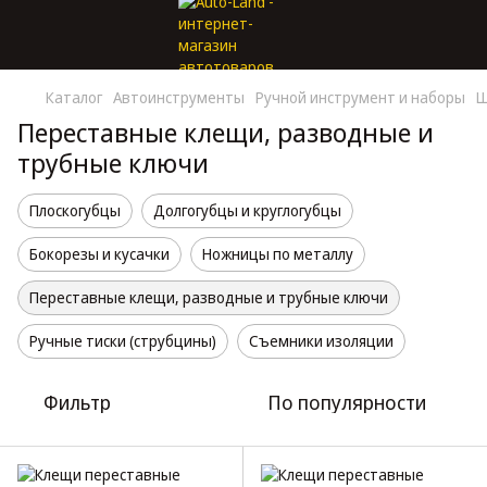
Каталог
Автоинструменты
Ручной инструмент и наборы
Ш
Переставные клещи, разводные и
трубные ключи
Плоскогубцы
Долгогубцы и круглогубцы
Бокорезы и кусачки
Ножницы по металлу
Переставные клещи, разводные и трубные ключи
Ручные тиски (струбцины)
Съемники изоляции
Фильтр
По популярности