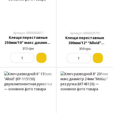
Артикул: 00000064017
Артикул: 00000029755
Клещи переставные
Клещи переставные
250мм/10" макс.диаметр
300мм/12" "Alloid"
45мм Полированные
(СІ-110300)
313 грн
359 грн
олее-стойкие "Molder"
(MT47125)