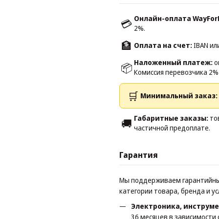
Онлайн-оплата WayFor
💳
2%.
🏦
Оплата на счет:
IBAN ил
Наложенный платеж:
о
📦
Комиссия перевозчика 2% 
🛒
Минимальный заказ:
Габаритные заказы:
тов
🚚
частичной предоплате.
Гарантия
Мы поддерживаем гарантийные
категории товара, бренда и у
Электроника, инструме
36 месяцев в зависимости 