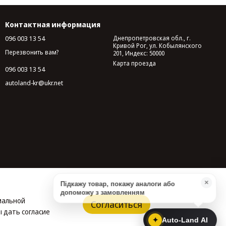
Контактная информация
096 003 13 54
Днепропетровская обл., г.
Кривой Рог, ул. Кобылянского
Перезвонить вам?
201, Индекс: 50000
Карта проезда
096 003 13 54
autoland-kr@ukr.net
имальной
Согласиться
 дать согласие
✦
Auto-Land AI