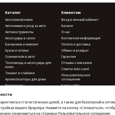
Каталог
Клиентам
Автоэлектроника
Вход в личный кабинет
Автохимия и уход за авто
Каталог
Автоинструменты
О нас
Аксессуары в салон
Контактная информация
Багажники и кемпинг
Оплата и доставка
Кузов и оптика
Обмен и возврат
Освежители в авто
Гарантия
Техпомощь и аксессуары для
Отзывы о магазине
колес
Советы Auto-Land
Тюнинг и стайлинг
Пользовательское
Ароматизаторы для дома
соглашение
Велотовары
Карта сайта
Мобильные аксессуары и
ьности
гаджеты
Мы в соцсетях
Наборы автомобилиста
маркетинга и статистических целей, а также для безопасной и опт
стройках вашего браузера. Нажмите на кнопку «Согласиться», чтобы
е можно ознакомиться на странице
Пользовательское соглашение
.