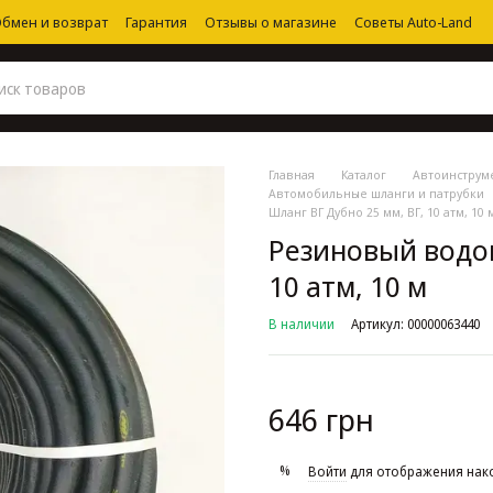
бмен и возврат
Гарантия
Отзывы о магазине
Советы Auto-Land
Главная
Каталог
Автоинструм
Автомобильные шланги и патрубки
Шланг ВГ Дубно 25 мм, ВГ, 10 атм, 10 
Резиновый водог
10 атм, 10 м
В наличии
Артикул: 00000063440
646 грн
%
Войти
для отображения нак