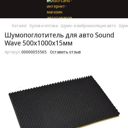
Каталог
Кузов и оптика
Шумо- и виброизоляция авто
Шум
Шумопоглотитель для авто Sound
Wave 500х1000х15мм
Артикул:
00000055565
Оставить отзыв