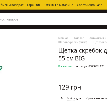
бмен и возврат
Гарантия
Отзывы о магазине
Советы Auto-Land
Главная
Каталог
Автохимия и 
Щетки-скребки (зима)
Щетка-скре
Щетка-скребок дл
55 см BIG
В наличии
Артикул: 00000031170
129 грн
%
Войти
для отображения нак