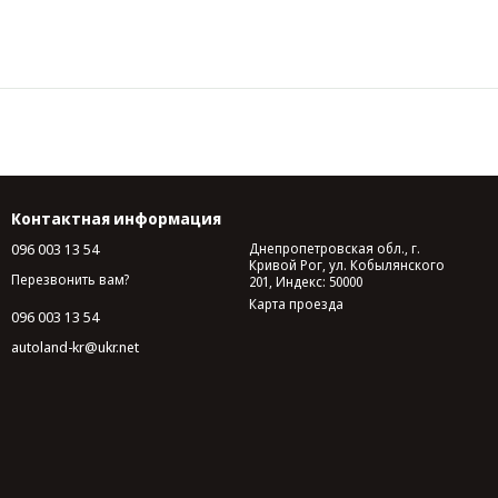
Контактная информация
096 003 13 54
Днепропетровская обл., г.
Кривой Рог, ул. Кобылянского
Перезвонить вам?
201, Индекс: 50000
Карта проезда
096 003 13 54
autoland-kr@ukr.net