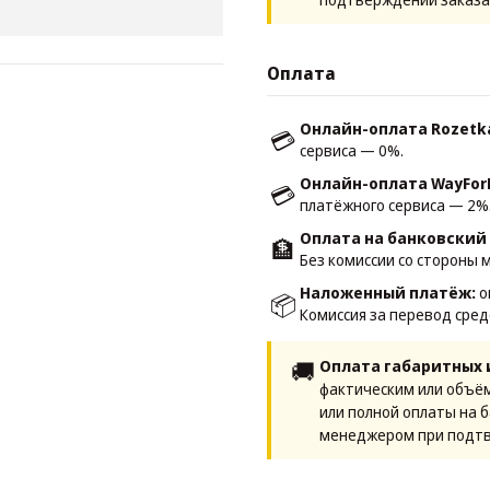
Оплата
Онлайн-оплата Rozetk
💳
сервиса — 0%.
Онлайн-оплата WayFor
💳
платёжного сервиса — 2%
Оплата на банковский 
🏦
Без комиссии со стороны 
Наложенный платёж:
о
📦
Комиссия за перевод сред
🚚
Оплата габаритных 
фактическим или объё
или полной оплаты на 
менеджером при подтв