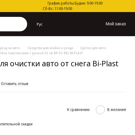
График работы:
Будни: 9:00-19:00
Сб-Вс: 11:00-19:00
Мой заказ
Рус
уход за авто
Средства для мойки и ухода
Щетки для авто
бок пластиковая с ручкой 55 см BP-02 BIG BI-PLAST
я очистки авто от снега Bi-Plast
Оставить отзыв
К сравнению
В желания
опительной скидки