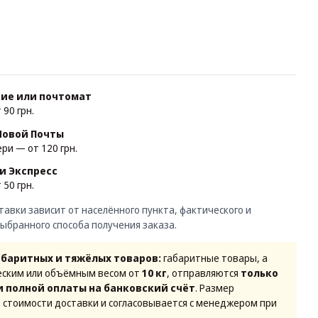
ние или почтомат
90 грн.
Новой Почты
ри — от 120 грн.
и Экспресс
50 грн.
авки зависит от населённого пункта, фактического и
выбранного способа получения заказа.
абаритных и тяжёлых товаров:
габаритные товары, а
еским или объёмным весом от
10 кг
, отправляются
только
и полной оплаты на банковский счёт
. Размер
 стоимости доставки и согласовывается с менеджером при
.