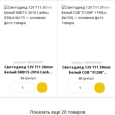
Артикул: 00000055897
Артикул: 00000065964
Светодиод 12V T11 36mm
Светодиод 12V T11 39mm
Белый SMD15-2016 Canbus
Белый COB "31208"
650Lm №115
+190Lm (№136)
66 грн/шт.
48 грн/шт.
Показать еще 20 товаров