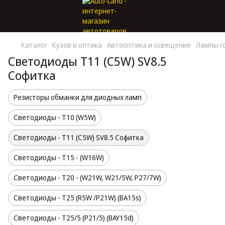
Каталог
Кузов и оптика
Автооптика и освещение
Лампы г
Светодиоды T11 (C5W) SV8.5
Софитка
Резисторы обманки для диодных ламп
Светодиоды - T10 (W5W)
Светодиоды - T11 (С5W) SV8.5 Софитка
Светодиоды - T15 - (W16W)
Светодиоды - T20 - (W21W, W21/5W, Р27/7W)
Светодиоды - T25 (R5W /P21W) (BA15s)
Светодиоды - T25/5 (P21/5) (BAY15d)