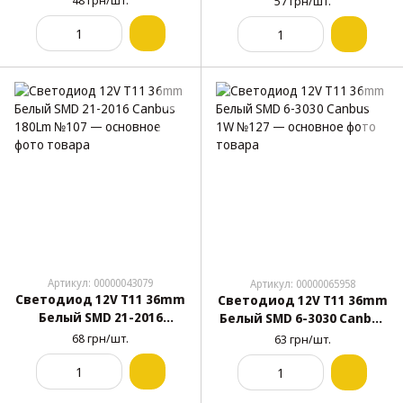
48 грн/шт.
57 грн/шт.
Артикул: 00000043079
Артикул: 00000065958
Светодиод 12V T11 36mm
Светодиод 12V T11 36mm
Белый SMD 21-2016
Белый SMD 6-3030 Canbus
Canbus 180Lm №107
1W №127
68 грн/шт.
63 грн/шт.