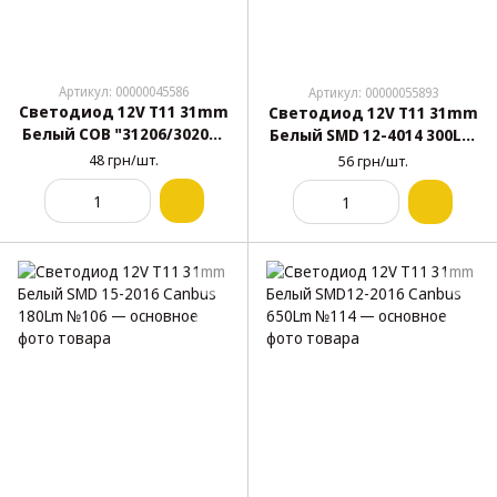
Артикул: 00000045586
Артикул: 00000055893
Светодиод 12V T11 31mm
Светодиод 12V T11 31mm
Белый COB "31206/30206"
Белый SMD 12-4014 300Lm
+160Lm (№134)
№118
48 грн/шт.
56 грн/шт.