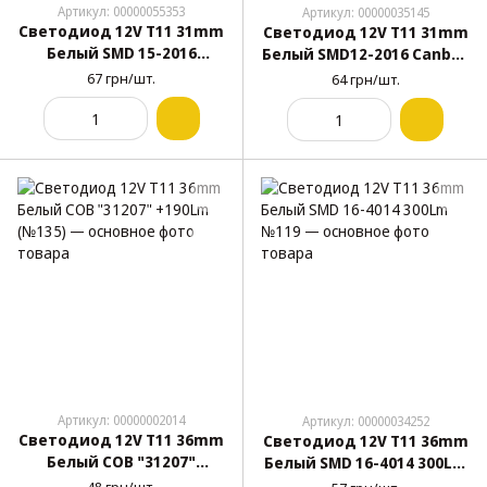
Артикул: 00000055353
Артикул: 00000035145
Светодиод 12V T11 31mm
Светодиод 12V T11 31mm
Белый SMD 15-2016
Белый SMD12-2016 Canbus
Canbus 180Lm №106
650Lm №114
67 грн/шт.
64 грн/шт.
Артикул: 00000002014
Артикул: 00000034252
Светодиод 12V T11 36mm
Светодиод 12V T11 36mm
Белый COB "31207"
Белый SMD 16-4014 300Lm
+190Lm (№135)
№119