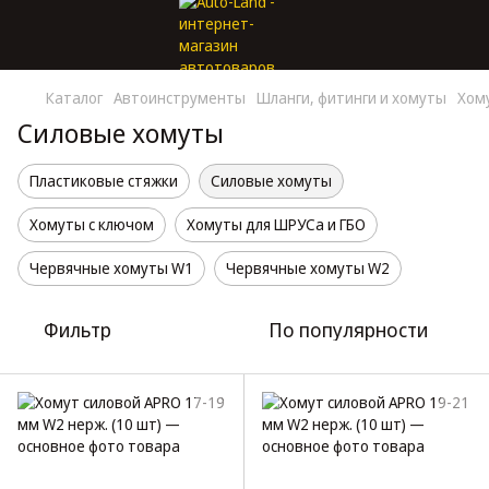
Каталог
Автоинструменты
Шланги, фитинги и хомуты
Хом
Силовые хомуты
Пластиковые стяжки
Силовые хомуты
Хомуты с ключом
Хомуты для ШРУСа и ГБО
Червячные хомуты W1
Червячные хомуты W2
Фильтр
По популярности