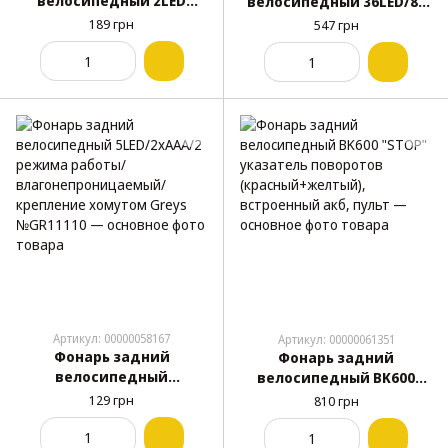
велосипедный 2LED
велосипедный 36LED/80
1W/2xAAA/3 режима
lm/300mAh/5 режимов
189 грн
547 грн
работы/
работы/
влагонепроницаемый/
влагонепроницаемый/
крепление Greys
крепление Greys
№GR11160
№GR11210
Артикул: 00000058167
Артикул: 00000061351
Фонарь задний
Фонарь задний
велосипедный
велосипедный BK600
5LED/2xAAA/2 режима
"STOP" указатель
129 грн
810 грн
работы/
поворотов
влагонепроницаемый/
(красный+желтый),