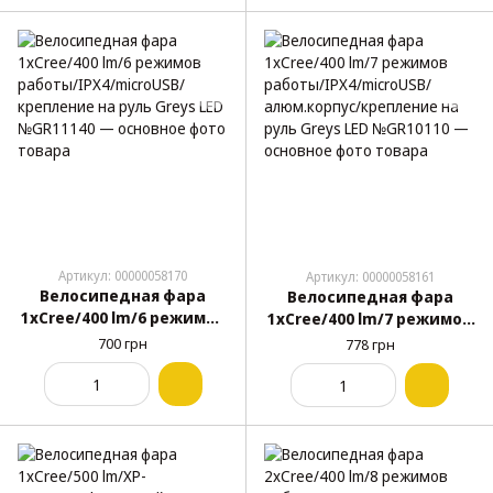
Артикул: 00000058170
Артикул: 00000058161
Велосипедная фара
Велосипедная фара
1xCree/400 lm/6 режимов
1xCree/400 lm/7 режимов
работы/IPX4/microUSB/
работы/IPX4/microUSB/
700 грн
778 грн
крепление на руль Greys
алюм.корпус/крепление
LED №GR11140
на руль Greys LED
№GR10110