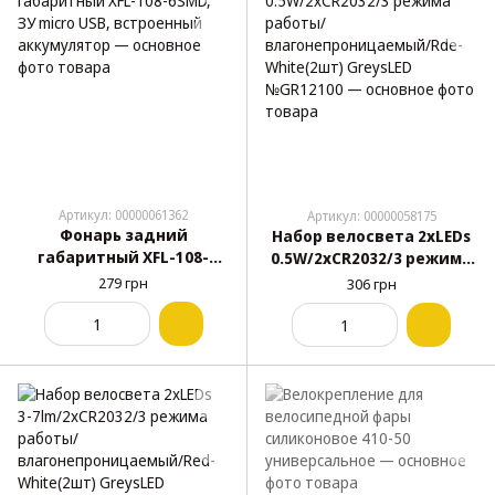
Артикул: 00000061362
Артикул: 00000058175
Фонарь задний
Набор велосвета 2xLEDs
габаритный XFL-108-
0.5W/2xCR2032/3 режима
6SMD, ЗУ micro USB,
работы/
279 грн
306 грн
встроенный
влагонепроницаемый/Rd
аккумулятор
e-White(2шт) GreysLED
№GR12100