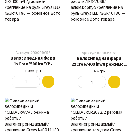
Артикул: 00000060577
Артикул: 00000058163
Велосипедная фара
Велосипедная фара
1xCree/500 lm/XP-
2xCree/400 lm/8 режимов
G/2400mAh/дисплей/
работы/IPX4/USB/
1 066 грн
928 грн
крепление на руль Greys
алюм.корпус/крепление
LED №GR10180
на руль Greys LED
№GR10130