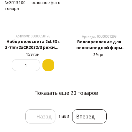
Артикул: 00000058176
Артикул: 00000061299
Набор велосвета 2xLEDs
Велокрепление для
3-7lm/2xCR2032/3 режима
велосипедной фары
работы/
силиконовое 410-50
159 грн
39 грн
влагонепроницаемый/Re
универсальное
d-White(2шт) GreysLED
№GR13100
Показать еще 20 товаров
Назад
Вперед
1
из 3