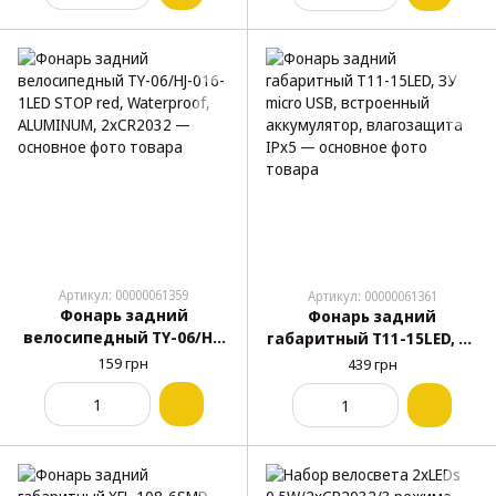
крепление хомутом
встроенный акб, пульт
Greys №GR11110
Артикул: 00000061359
Артикул: 00000061361
Фонарь задний
Фонарь задний
велосипедный TY-06/HJ-
габаритный T11-15LED, ЗУ
016-1LED STOP red,
micro USB, встроенный
159 грн
439 грн
Waterproof, ALUMINUM,
аккумулятор,
2хCR2032
влагозащита IPx5