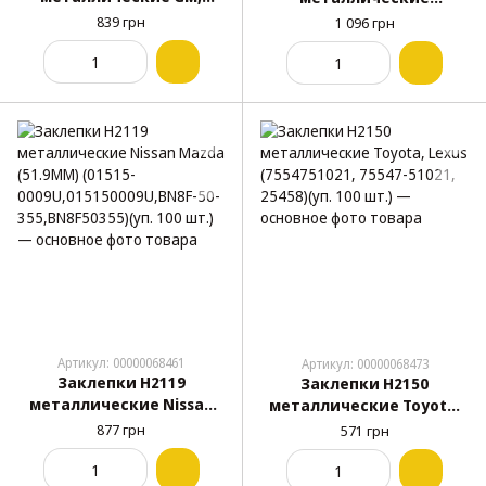
Chrysler, Ford
универсальные (56.4MM)
839 грн
1 096 грн
(9436175,6031115,385189S1
(уп. 100 шт.)
00) (уп. 100 шт.)
Артикул: 00000068461
Артикул: 00000068473
Заклепки H2119
Заклепки H2150
металлические Nissan
металлические Toyota,
Mazda (51.9MM) (01515-
Lexus (7554751021, 75547-
877 грн
571 грн
0009U,015150009U,BN8F-
51021, 25458)(уп. 100 шт.)
50-355,BN8F50355)(уп. 100