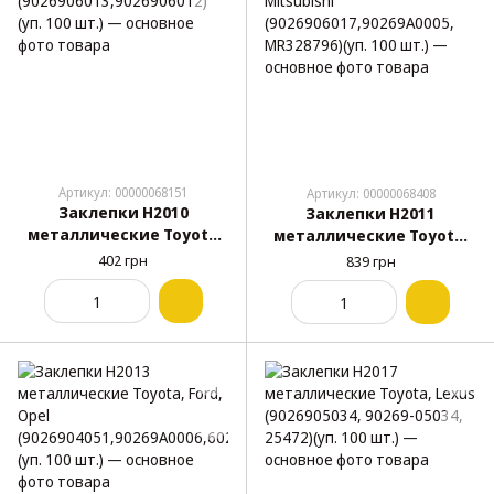
Артикул: 00000068151
Артикул: 00000068408
Заклепки H2010
Заклепки H2011
металлические Toyota
металлические Toyota,
(9026906013,9026906012)
Mitsubishi
402 грн
839 грн
(уп. 100 шт.)
(9026906017,90269A0005,
MR328796)(уп. 100 шт.)