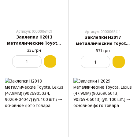
Артикул: 00000068409
Артикул: 00000068411
Заклепки H2013
Заклепки H2017
металлические Toyota,
металлические Toyota,
Ford, Opel
Lexus (9026905034, 90269-
332 грн
571 грн
(9026904051,90269A0006,60
05034, 25472)(уп. 100 шт.)
28434,E864164S,0164361)
(уп. 100 шт.)