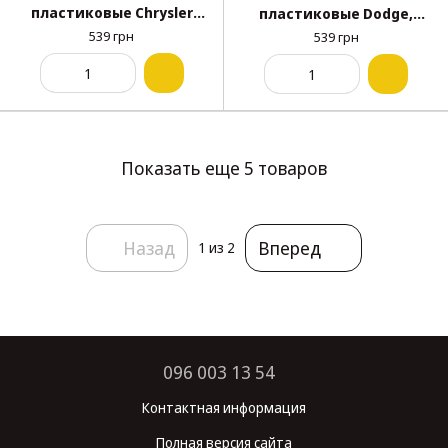
пластиковые Chrysler
пластиковые Dodge,
4370138 6503860 Ford
Chrysler, Jeep, GM
539 грн
539 грн
N804675S (уп. 100 шт.)
(34201631, 25027)(уп. 100
шт.)
Показать еще 5 товаров
Назад
Вперед
1
из 2
096 003 13 54
Контактная информация
Полная версия сайта