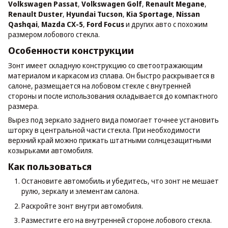
Volkswagen Passat
,
Volkswagen Golf
,
Renault Megane
,
Renault Duster
,
Hyundai Tucson
,
Kia Sportage
,
Nissan
Qashqai
,
Mazda CX-5
,
Ford Focus
и других авто с похожим
размером лобового стекла.
Особенности конструкции
Зонт имеет складную конструкцию со светоотражающим
материалом и каркасом из сплава. Он быстро раскрывается в
салоне, размещается на лобовом стекле с внутренней
стороны и после использования складывается до компактного
размера.
Вырез под зеркало заднего вида помогает точнее установить
шторку в центральной части стекла. При необходимости
верхний край можно прижать штатными солнцезащитными
козырьками автомобиля.
Как пользоваться
Остановите автомобиль и убедитесь, что зонт не мешает
рулю, зеркалу и элементам салона.
Раскройте зонт внутри автомобиля.
Разместите его на внутренней стороне лобового стекла.