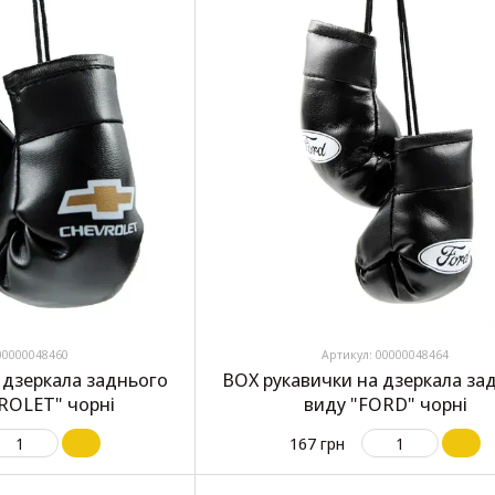
00000048460
Артикул: 00000048464
 дзеркала заднього
BOX рукавички на дзеркала за
ROLET" чорні
виду "FORD" чорні
167 грн