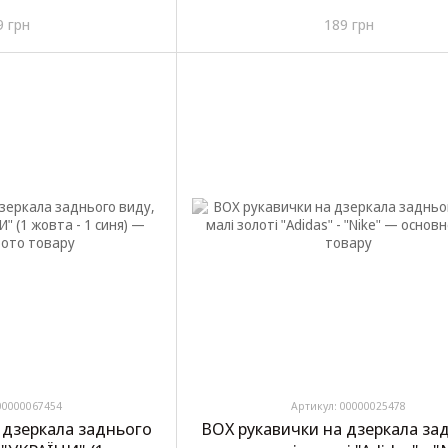
компл)
9 грн
189 грн
00000067454
Артикул: 00000025478
 дзеркала заднього
BOX рукавички на дзеркала за