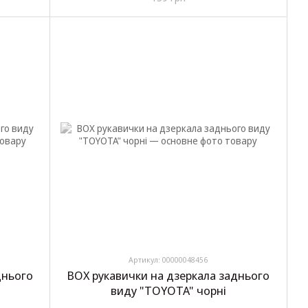
Артикул: 00000048456
днього
BOX рукавички на дзеркала заднього
виду "TOYOTA" чорні