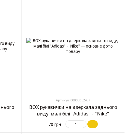
Артикул: 00000062437
днього
BOX рукавички на дзеркала заднього
виду, малі білі "Adidas" - "Nike"
70 грн