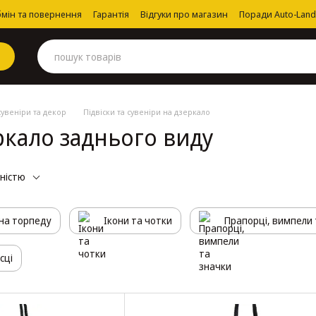
мін та повернення
Гарантія
Відгуки про магазин
Поради Auto-Land
увеніри та декор
Підвіски та сувеніри на дзеркало
еркало заднього виду
рністю
 на торпеду
Ікони та чотки
Прапорці, вимпели 
сці