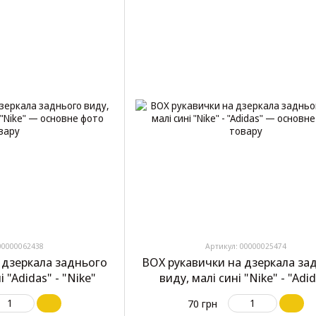
00000062438
Артикул: 00000025474
 дзеркала заднього
BOX рукавички на дзеркала за
і "Adidas" - "Nike"
виду, малі сині "Nike" - "Adi
70 грн