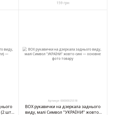
159 грн
Артикул: 00000025518
днього
BOX рукавички на дзеркала заднього
(2 шт/
виду, малі Символ "УКРАЇНИ" жовто-