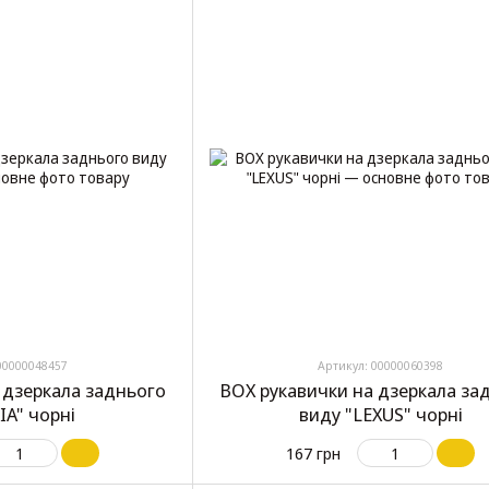
00000048457
Артикул: 00000060398
 дзеркала заднього
BOX рукавички на дзеркала за
IA" чорні
виду "LEXUS" чорні
167 грн