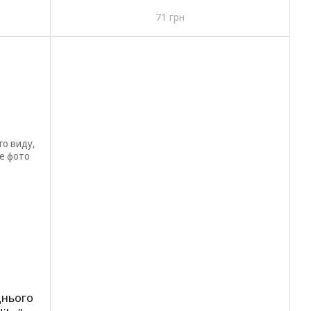
сині
71 грн
днього