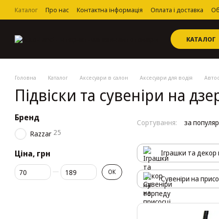
Перейти до основного контенту
Каталог
Про нас
Контактна інформація
Оплата і доставка
Об
Угода користувача
КАТАЛОГ
Головна
Каталог
Аксесуари в салон
Аксесуари для водія
Автос
Підвіски та сувеніри на дз
Бренд
Сортування:
за популя
25
Razzar
Ціна, грн
Іграшки та декор
Від Ціна, грн
До Ціна, грн
ОК
Сувеніри на присо