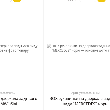
00000048459
Артикул: 00000048462
 дзеркала заднього
BOX рукавички на дзеркала за
BMW" білі
виду "MERCEDES" чорні