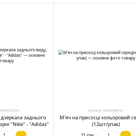
00000025476
Артикул: 00000048767
 дзеркала заднього
М'яч на присосці кольоровий с
рні "Nike" - "Adidas"
(12шт/упак)
71 грн