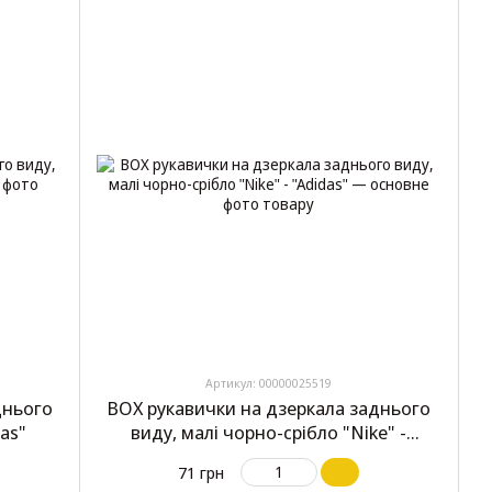
Артикул: 00000025519
днього
BOX рукавички на дзеркала заднього
das"
виду, малі чорно-срібло "Nike" -
"Adidas"
71 грн