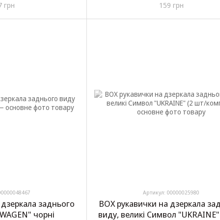
7 грн
159 грн
00000048467
Артикул: 00000025980
 дзеркала заднього
BOX рукавички на дзеркала за
WAGEN" чорні
виду, великі Символ "UKRAINE" 