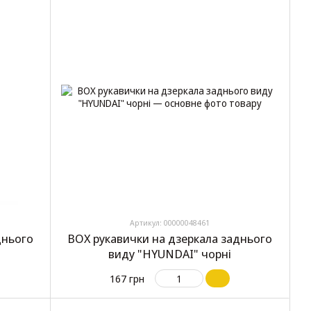
Артикул: 00000048461
днього
BOX рукавички на дзеркала заднього
виду "HYUNDAI" чорні
167 грн