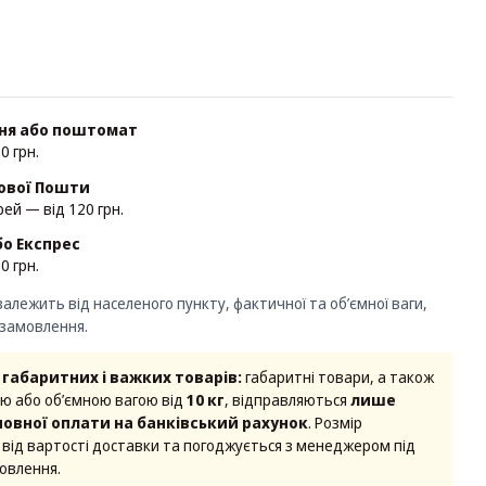
ння або поштомат
0 грн.
Нової Пошти
ей — від 120 грн.
о Експрес
0 грн.
алежить від населеного пункту, фактичної та об’ємної ваги,
 замовлення.
габаритних і важких товарів:
габаритні товари, а також
ю або об’ємною вагою від
10 кг
, відправляються
лише
 повної оплати на банківський рахунок
. Розмір
від вартості доставки та погоджується з менеджером під
овлення.