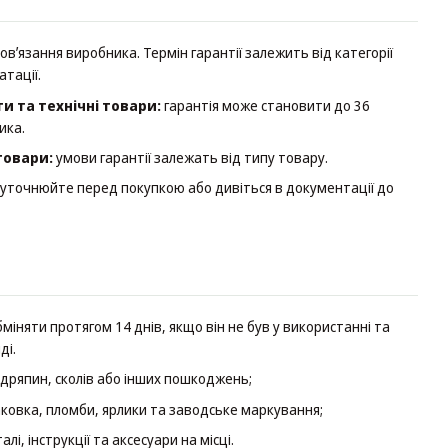
вʼязання виробника. Термін гарантії залежить від категорії
атації.
и та технічні товари:
гарантія може становити до 36
ика.
товари:
умови гарантії залежать від типу товару.
уточнюйте перед покупкою або дивіться в документації до
іняти протягом 14 днів, якщо він не був у використанні та
ді.
одряпин, сколів або інших пошкоджень;
ковка, пломби, ярлики та заводське маркування;
лі, інструкції та аксесуари на місці.