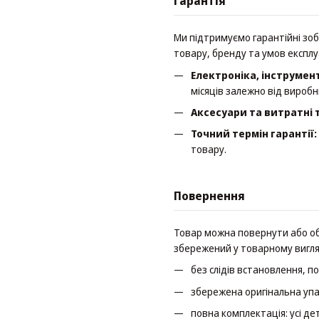
Гарантія
Ми підтримуємо гарантійні зобо
товару, бренду та умов експлу
Електроніка, інструмент
місяців залежно від виробн
Аксесуари та витратні 
Точний термін гарантії:
товару.
Повернення
Товар можна повернути або обм
збережений у товарному вигля
без слідів встановлення, п
збережена оригінальна упа
повна комплектація: усі дета