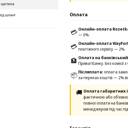
 щетина
Оплата
під шланг
Онлайн-оплата Rozetk
💳
— 0%.
Онлайн-оплата WayFor
💳
платіжного сервісу — 2%.
Оплата на банківський
🏦
ПриватБанку. Без комісії з
Післяплата:
оплата замов
📦
за переказ коштів — 2% ві
🚚
Оплата габаритних і
фактичною або об’ємно
повної оплати на банкі
менеджером під час пі