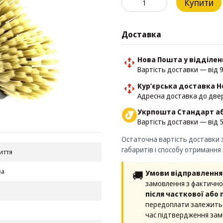
Купити
Доставка
Нова Пошта у відділе
Вартість доставки — від 9
Кур’єрська доставка 
Адресна доставка до двер
Укрпошта Стандарт аб
Вартість доставки — від 5
Остаточна вартість доставки з
габаритів і способу отримання
иття
ва
🚚
Умови відправлення 
замовлення з фактично
після часткової або
передоплати залежить 
час підтвердження зам