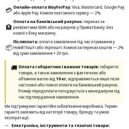
Онлайн-оплата WayForPay:
Visa, Mastercard, Google Pay
💳
або Apple Pay. Комісія платіжного сервісу — 2%.
Оплата на банківський рахунок:
переказ за
🏦
реквізитами IBAN або на рахунок у ПриватБанку. Без
комісії з боку магазину.
Післяплата:
оплата замовлення під час отримання у
📦
Новій Пошті або Укрпошті. Комісія за переказ коштів — 2%
від суми замовлення + 20 грн.
🚚
Оплата габаритних і важких товарів:
габаритні
товари, а також замовлення з фактичною або
об’ємною вагою від
10 кг
, відправляються лише після
часткової або повної оплати на банківський рахунок.
Розмір передоплати погоджується з менеджером під
час підтвердження замовлення.
Ми підтримуємо гарантійні зобовʼязання виробника. Термін
гарантії залежить від категорії товару, бренду та умов
експлуатації.
Електроніка, інструменти та технічні товари: