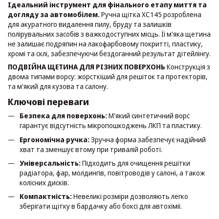
Ідеальний інструмент для фінального етапу миття та
догляду за автомобілем.
Ручна щітка XC145 розроблена
для акуратного видалення пилу, бруду та залишків
полірувальних засобів з важкодоступних місць. Її м'яка щетина
не залишає подряпин на лакофарбовому покритті, пластику,
хромі та склі, забезпечуючи бездоганний результат дітейлінгу.
ПОДВІЙНА ЩЕТИНА ДЛЯ РІЗНИХ ПОВЕРХОНЬ
Конструкція з
двома типами ворсу: жорсткіший для решіток та протекторів,
та м'який для кузова та салону.
Ключові переваги
Безпека для поверхонь:
М'який синтетичний ворс
гарантує відсутність мікропошкоджень ЛКП та пластику.
Ергономічна ручка:
Зручна форма забезпечує надійний
хват та зменшує втому при тривалій роботі.
Універсальність:
Підходить для очищення решітки
радіатора, фар, молдингів, повітроводів у салоні, а також
колісних дисків.
Компактність:
Невеликі розміри дозволяють легко
зберігати щітку в бардачку або боксі для автохімії.