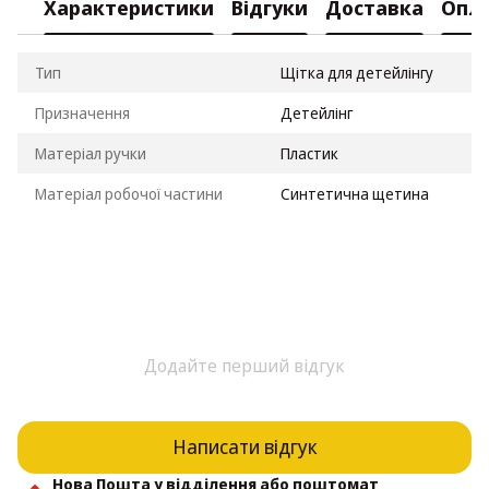
Характеристики
Відгуки
Доставка
Опл
Тип
Щітка для детейлінгу
Призначення
Детейлінг
Матеріал ручки
Пластик
Матеріал робочої частини
Синтетична щетина
Додайте перший відгук
Написати відгук
Нова Пошта у відділення або поштомат