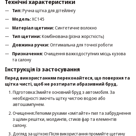
Технічні характеристики
Тип:
Ручна щітка для дітейлінгу
Модель:
XC145
Матеріал щетини:
Синтетичне волокно
Тип щетини:
Комбінована (різна жорсткість)
Довжина ручки:
Оптимальна для точної роботи
Призначення:
Очищення важкодоступних місць кузова
та салону
Інструкція із застосування
Перед використанням переконайтеся, що поверхня та
щітка чисті, щоб не розтирати абразивний бруд.
Підготовка:Змийте основний бруд з автомобіля. За
необхідності змочіть щітку чистою водою або
автошампунем.
Очищення:Легкими рухами «змітайте» пил та забруднення
з щілин решітки, молдингів, стиків фар та елементів
салону.
Догляд за щіткою:Після використання промийте щетину