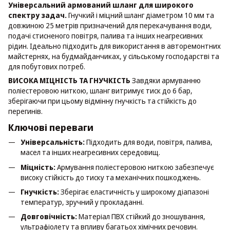
Універсальний армований шланг для широкого
спектру задач.
Гнучкий і міцний шланг діаметром 10 мм та
довжиною 25 метрів призначений для перекачування води,
подачі стисненого повітря, палива та інших неагресивних
рідин. Ідеально підходить для використання в авторемонтних
майстернях, на будмайданчиках, у сільському господарстві та
для побутових потреб.
ВИСОКА МІЦНІСТЬ ТА ГНУЧКІСТЬ
Завдяки армуванню
поліестеровою ниткою, шланг витримує тиск до 6 бар,
зберігаючи при цьому відмінну гнучкість та стійкість до
перегинів.
Ключові переваги
Універсальність:
Підходить для води, повітря, палива,
масел та інших неагресивних середовищ.
Міцність:
Армування поліестеровою ниткою забезпечує
високу стійкість до тиску та механічних пошкоджень.
Гнучкість:
Зберігає еластичність у широкому діапазоні
температур, зручний у прокладанні.
Довговічність:
Матеріал ПВХ стійкий до зношування,
ультрафіолету та впливу багатьох хімічних речовин.