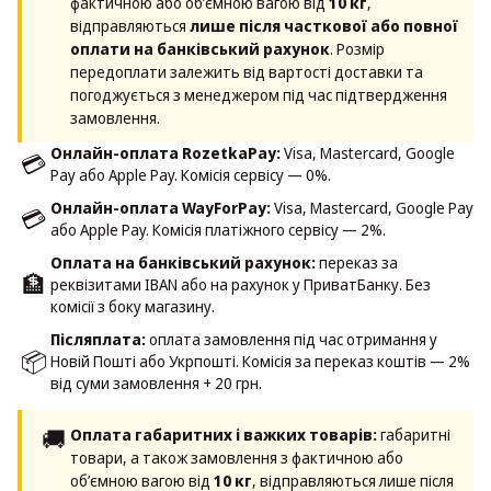
фактичною або об’ємною вагою від
10 кг
,
відправляються
лише після часткової або повної
оплати на банківський рахунок
. Розмір
передоплати залежить від вартості доставки та
погоджується з менеджером під час підтвердження
замовлення.
Онлайн-оплата RozetkaPay:
Visa, Mastercard, Google
💳
Pay або Apple Pay. Комісія сервісу — 0%.
Онлайн-оплата WayForPay:
Visa, Mastercard, Google Pay
💳
або Apple Pay. Комісія платіжного сервісу — 2%.
Оплата на банківський рахунок:
переказ за
🏦
реквізитами IBAN або на рахунок у ПриватБанку. Без
комісії з боку магазину.
Післяплата:
оплата замовлення під час отримання у
📦
Новій Пошті або Укрпошті. Комісія за переказ коштів — 2%
від суми замовлення + 20 грн.
🚚
Оплата габаритних і важких товарів:
габаритні
товари, а також замовлення з фактичною або
об’ємною вагою від
10 кг
, відправляються лише після