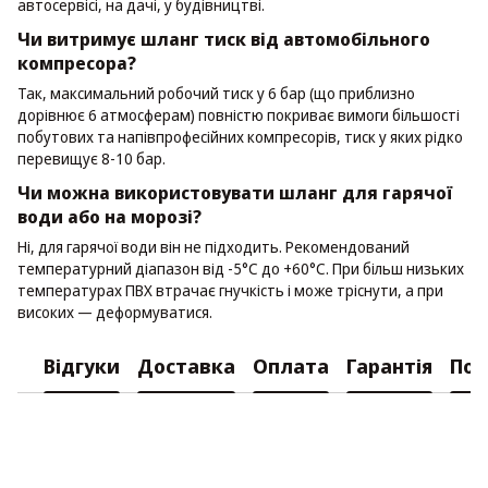
автосервісі, на дачі, у будівництві.
Чи витримує шланг тиск від автомобільного
компресора?
Так, максимальний робочий тиск у 6 бар (що приблизно
дорівнює 6 атмосферам) повністю покриває вимоги більшості
побутових та напівпрофесійних компресорів, тиск у яких рідко
перевищує 8-10 бар.
Чи можна використовувати шланг для гарячої
води або на морозі?
Ні, для гарячої води він не підходить. Рекомендований
температурний діапазон від -5°C до +60°C. При більш низьких
температурах ПВХ втрачає гнучкість і може тріснути, а при
високих — деформуватися.
Відгуки
Доставка
Оплата
Гарантія
Пов