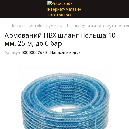
Каталог
Автоінструменти
Шланги, фітинги та хомути
Авто
Армований ПВХ шланг Польща 10
мм, 25 м, до 6 бар
Артикул:
00000002620
Написати відгук