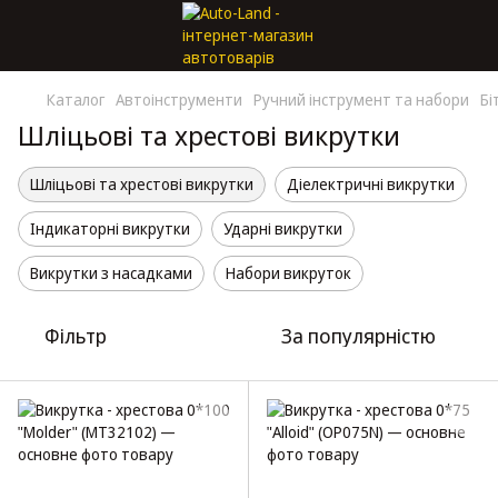
Каталог
Автоінструменти
Ручний інструмент та набори
Бі
Шліцьові та хрестові викрутки
Шліцьові та хрестові викрутки
Діелектричні викрутки
Індикаторні викрутки
Ударні викрутки
Викрутки з насадками
Набори викруток
Фільтр
За популярністю