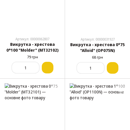
Артикул: 00000062807
Артикул: 00000031927
Викрутка - хрестова
Викрутка - хрестова 0*75
0*100 "Molder" (МТ32102)
"Alloid" (OP075N)
79 грн
68 грн