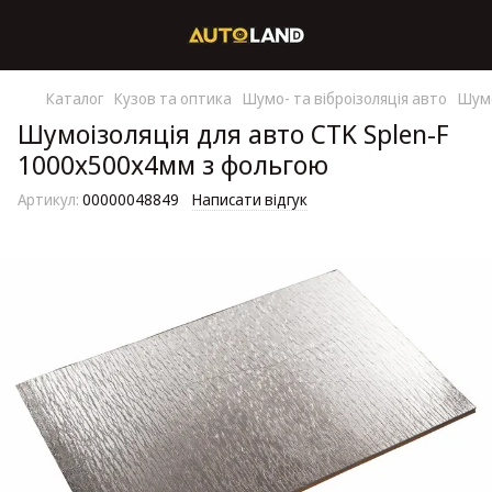
Каталог
Кузов та оптика
Шумо- та віброізоляція авто
Шумо
Шумоізоляція для авто CTK Splen-F
1000х500х4мм з фольгою
Артикул:
00000048849
Написати відгук