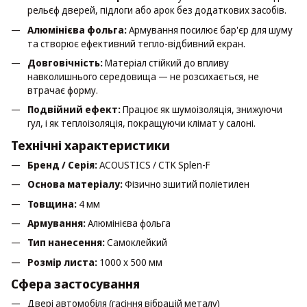
рельєф дверей, підлоги або арок без додаткових засобів.
Алюмінієва фольга:
Армування посилює бар'єр для шуму
та створює ефективний тепло-відбивний екран.
Довговічність:
Матеріал стійкий до впливу
навколишнього середовища — не розсихається, не
втрачає форму.
Подвійний ефект:
Працює як шумоізоляція, знижуючи
гул, і як теплоізоляція, покращуючи клімат у салоні.
Технічні характеристики
Бренд / Серія:
ACOUSTICS / CTK Splen-F
Основа матеріалу:
Фізично зшитий поліетилен
Товщина:
4 мм
Армування:
Алюмінієва фольга
Тип нанесення:
Самоклейкий
Розмір листа:
1000 x 500 мм
Сфера застосування
Двері автомобіля (гасіння вібрацій металу)