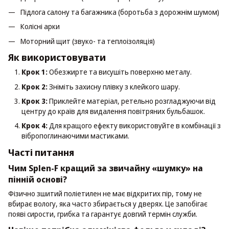
Підлога салону та багажника (боротьба з дорожнім шумом)
Колісні арки
Моторний щит (звуко- та теплоізоляція)
Як використовувати
Крок 1:
Обезжирте та висушіть поверхню металу.
Крок 2:
Зніміть захисну плівку з клейкого шару.
Крок 3:
Приклейте матеріал, ретельно розгладжуючи від
центру до країв для видалення повітряних бульбашок.
Крок 4:
Для кращого ефекту використовуйте в комбінації з
вібропоглинаючими мастиками.
Часті питання
Чим Splen-F кращий за звичайну «шумку» на
пінній основі?
Фізично зшитий поліетилен не має відкритих пір, тому не
вбирає вологу, яка часто збирається у дверях. Це запобігає
появі сирости, грибка та гарантує довгий термін служби.