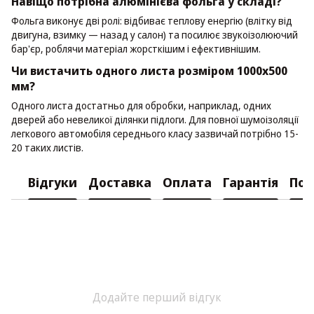
Навіщо потрібна алюмінієва фольга у складі?
Фольга виконує дві ролі: відбиває теплову енергію (влітку від
двигуна, взимку — назад у салон) та посилює звукоізолюючий
бар'єр, роблячи матеріал жорсткішим і ефективнішим.
Чи вистачить одного листа розміром 1000х500
мм?
Одного листа достатньо для обробки, наприклад, одних
дверей або невеликої ділянки підлоги. Для повної шумоізоляції
легкового автомобіля середнього класу зазвичай потрібно 15-
20 таких листів.
Відгуки
Доставка
Оплата
Гарантія
Пов
Додайте перший відгук