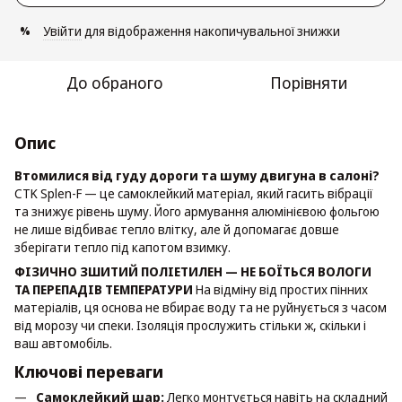
Увійти
для відображення накопичувальної знижки
%
До обраного
Порівняти
Опис
Втомилися від гуду дороги та шуму двигуна в салоні?
CTK Splen-F — це самоклейкий матеріал, який гасить вібрації
та знижує рівень шуму. Його армування алюмінієвою фольгою
не лише відбиває тепло влітку, але й допомагає довше
зберігати тепло під капотом взимку.
ФІЗИЧНО ЗШИТИЙ ПОЛІЕТИЛЕН — НЕ БОЇТЬСЯ ВОЛОГИ
ТА ПЕРЕПАДІВ ТЕМПЕРАТУРИ
На відміну від простих пінних
матеріалів, ця основа не вбирає воду та не руйнується з часом
від морозу чи спеки. Ізоляція прослужить стільки ж, скільки і
ваш автомобіль.
Ключові переваги
Самоклейкий шар:
Легко монтується навіть на складний