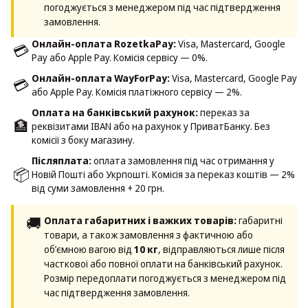
погоджується з менеджером під час підтвердження
замовлення.
Онлайн-оплата RozetkaPay:
Visa, Mastercard, Google
💳
Pay або Apple Pay. Комісія сервісу — 0%.
Онлайн-оплата WayForPay:
Visa, Mastercard, Google Pay
💳
або Apple Pay. Комісія платіжного сервісу — 2%.
Оплата на банківський рахунок:
переказ за
🏦
реквізитами IBAN або на рахунок у ПриватБанку. Без
комісії з боку магазину.
Післяплата:
оплата замовлення під час отримання у
📦
Новій Пошті або Укрпошті. Комісія за переказ коштів — 2%
від суми замовлення + 20 грн.
🚚
Оплата габаритних і важких товарів:
габаритні
товари, а також замовлення з фактичною або
об’ємною вагою від
10 кг
, відправляються лише після
часткової або повної оплати на банківський рахунок.
Розмір передоплати погоджується з менеджером під
час підтвердження замовлення.