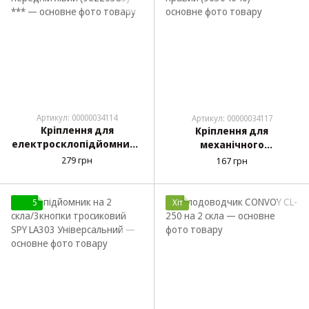
Артикул: 00000034114
Артикул: 00000034117
Кріплення для
Кріплення для
електросклопідйомника
механічного
передній лівий
склопідйомника
279 грн
167 грн
(96225383) ***
передній правий
(96304040) ***
5
Хіт