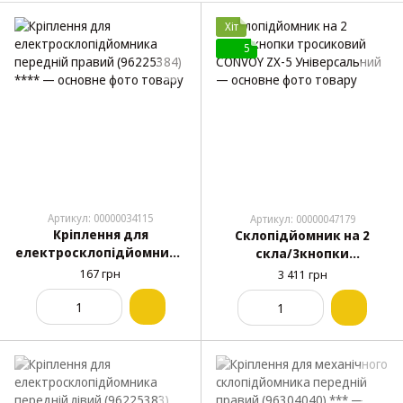
Хіт
5
Артикул: 00000034115
Артикул: 00000047179
Кріплення для
Склопідйомник на 2
електросклопідйомника
скла/3кнопки
передній правий
тросиковий CONVOY ZX-5
167 грн
3 411 грн
(96225384) ****
Універсальний