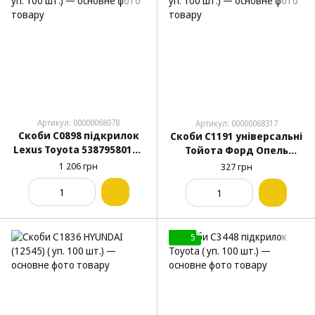
Артикул: 00000068078
Артикул: 00000068317
Скоби C0898 підкрилок
Скоби C1191 універсальні
Lexus Toyota 5387958010 (
Тойота Форд Опель
уп. 100 шт.)
(12534) ( уп. 100 шт.)
1 206 грн
327 грн
5