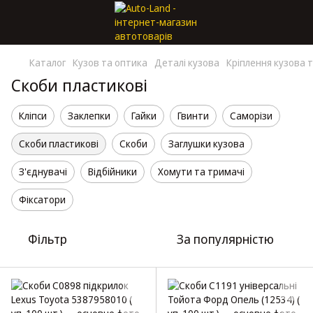
Каталог
Кузов та оптика
Деталі кузова
Кріплення кузова т
Скоби пластикові
Кліпси
Заклепки
Гайки
Гвинти
Саморізи
Скоби пластикові
Скоби
Заглушки кузова
З'єднувачі
Відбійники
Хомути та тримачі
Фіксатори
Фільтр
За популярністю