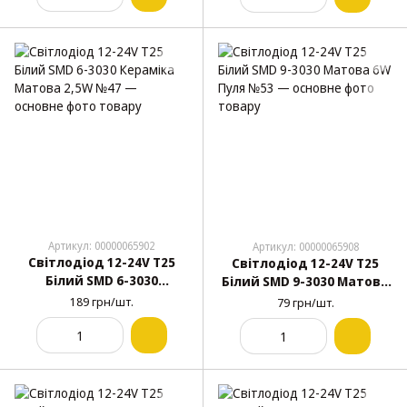
Артикул: 00000065902
Артикул: 00000065908
Світлодіод 12-24V Т25
Світлодіод 12-24V Т25
Білий SMD 6-3030
Білий SMD 9-3030 Матова
Кераміка Матова 2,5W
6W Пуля №53
189 грн/шт.
79 грн/шт.
№47