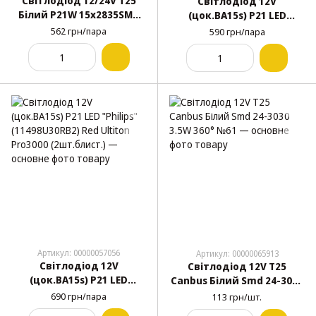
Світлодіод 12/24V T25
Світлодіод 12V
Білий P21W 15x2835SMD
(цок.BA15s) P21 LED
330Lm 6000K "Brevia"
"Narva" (180894000) White
562 грн/пара
590 грн/пара
CANbus №10201 (2шт)
(2шт.блист.)
Артикул: 00000057056
Артикул: 00000065913
Світлодіод 12V
Світлодіод 12V Т25
(цок.BA15s) P21 LED
Canbus Білий Smd 24-3030
"Philips" (11498U30RB2)
3.5W 360° №61
690 грн/пара
113 грн/шт.
Red Ultiton Pro3000