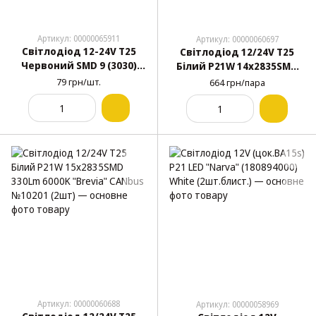
Артикул: 00000065911
Артикул: 00000060697
Світлодіод 12-24V Т25
Світлодіод 12/24V T25
Червоний SMD 9 (3030)
Білий P21W 14x2835SMD
Кераміка Матова 6W Пуля
350Lm 6000K "Brevia"
79 грн/шт.
664 грн/пара
№55
CANbus №10301 (2шт)
Артикул: 00000060688
Артикул: 00000058969