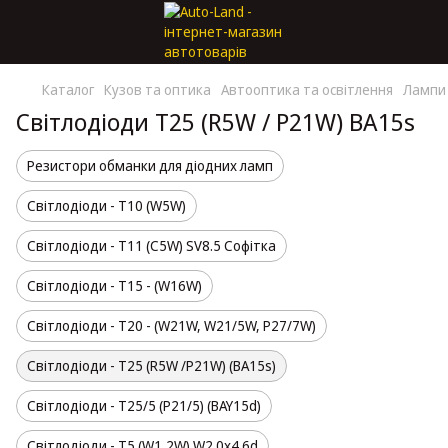
Каталог
Кузов та оптика
Автооптика та освітлення
Лампи 
Світлодіоди T25 (R5W / P21W) BA15s
Резистори обманки для діодних ламп
Світлодіоди - T10 (W5W)
Світлодіоди - T11 (С5W) SV8.5 Софітка
Світлодіоди - T15 - (W16W)
Світлодіоди - T20 - (W21W, W21/5W, Р27/7W)
Світлодіоди - T25 (R5W /P21W) (BA15s)
Світлодіоди - T25/5 (P21/5) (BAY15d)
Світлодіоди - T5 (W1,2W) W2.0x4.6d