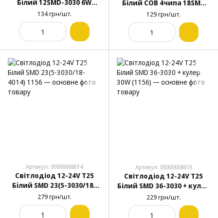
Білий 12SMD-3030 6W
Білий COB 4чипа 18SMD
№157
3W 780Lm У скляній колбі
134 грн/шт.
129 грн/шт.
№39
Артикул: 00000068614
Артикул: 00000068616
Світлодіод 12-24V Т25
Світлодіод 12-24V Т25
Білий SMD 23(5-3030/18-
Білий SMD 36-3030 + кулер
4014) 1156
30W (1156)
279 грн/шт.
229 грн/шт.