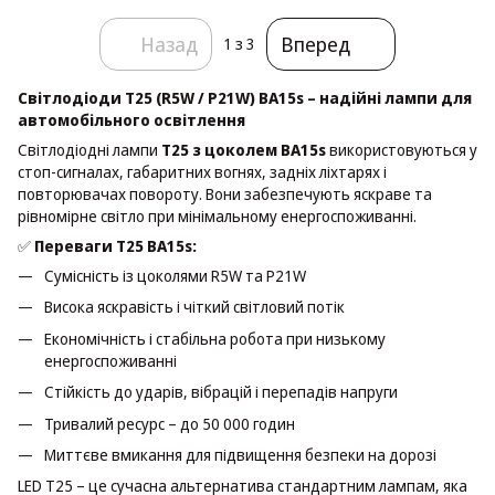
Назад
Вперед
1
з 3
Світлодіоди T25 (R5W / P21W) BA15s – надійні лампи для
автомобільного освітлення
Світлодіодні лампи
T25 з цоколем BA15s
використовуються у
стоп-сигналах, габаритних вогнях, задніх ліхтарях і
повторювачах повороту. Вони забезпечують яскраве та
рівномірне світло при мінімальному енергоспоживанні.
✅
Переваги T25 BA15s:
Сумісність із цоколями R5W та P21W
Висока яскравість і чіткий світловий потік
Економічність і стабільна робота при низькому
енергоспоживанні
Стійкість до ударів, вібрацій і перепадів напруги
Тривалий ресурс – до 50 000 годин
Миттєве вмикання для підвищення безпеки на дорозі
LED T25 – це сучасна альтернатива стандартним лампам, яка