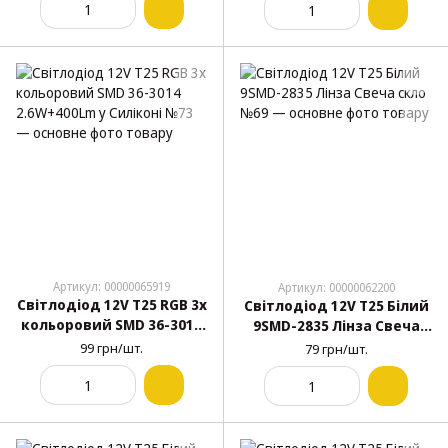
(2шт.блист.)
Артикул: 00000065919
Артикул: 00000062200
Світлодіод 12V Т25 RGB 3х
Світлодіод 12V Т25 Білий
кольоровий SMD 36-3014
9SMD-2835 Лінза Свеча
2.6W+400Lm у Силіконі
скло №69
99 грн/шт.
79 грн/шт.
№73