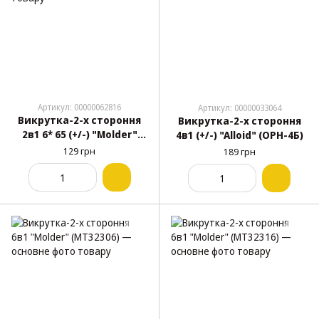
Артикул: 00000062816
Артикул: 00000033064
Викрутка-2-х стороння
Викрутка-2-х стороння
2в1 6* 65 (+/-) "Molder"
4в1 (+/-) "Alloid" (ОРН-4Б)
(МТ32301)
129 грн
189 грн