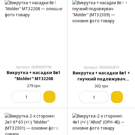
Артикул: 00000069798
Артикул: 00000062819
Викрутка + насадки 8в1
Викрутка + насадки 8в1 +
"Molder" МТ32208
гнучкий подовжувач
"Molder" (МТ32309)
279 грн
302 грн