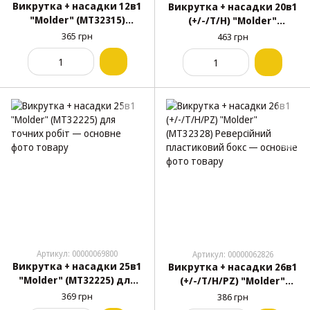
Викрутка + насадки 12в1
Викрутка + насадки 20в1
"Molder" (МТ32315)
(+/-/T/H) "Molder"
Реверсійна
(МТ32322) Реверсійний
365 грн
463 грн
пластиковий бокс
Артикул: 00000069800
Артикул: 00000062826
Викрутка + насадки 25в1
Викрутка + насадки 26в1
"Molder" (МТ32225) для
(+/-/T/H/PZ) "Molder"
точних робіт
(МТ32328) Реверсійний
369 грн
386 грн
пластиковий бокс