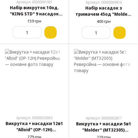
Артикул: 00000061901
Артикул: 00000069816
Набір викруток 10од.
Набір насадок з
"KING STD" 9 насадок
тримачем 45од "Molder"
PHO-PHOOO, SL1.5-SL2.5,
(МТ32245)
159 грн
400 грн
T4-T8 блістер KSR-2282
Артикул: 00000033063
Артикул: 00000062817
Викрутка + насадки 12в1
Викрутка + насадки 5в1
"Alloid" (ОР-12Н)
"Molder" (МТ32305)
Реверсійна
Реверсійна
279 грн
229 грн