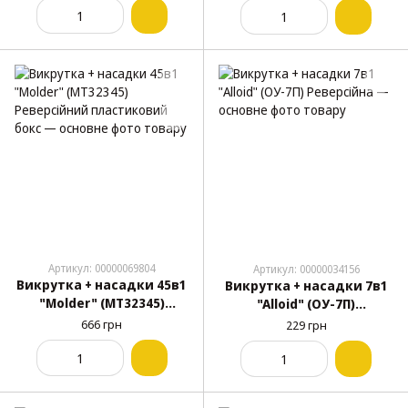
Артикул: 00000069804
Артикул: 00000034156
Викрутка + насадки 45в1
Викрутка + насадки 7в1
"Molder" (МТ32345)
"Alloid" (ОУ-7П)
Реверсійний
Реверсійна
666 грн
229 грн
пластиковий бокс