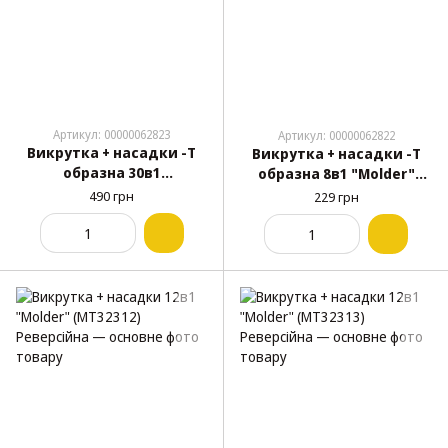
Артикул: 00000062823
Артикул: 00000062822
Викрутка + насадки -Т
Викрутка + насадки -Т
образна 30в1
образна 8в1 "Molder"
(+.-.РН.PZ.T.1/4) "Molder"
(МТ32319)
490 грн
229 грн
(МТ32331)