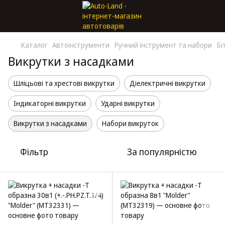
Каталог
Автоінструменти
Ручний інструмент та набори
Бі
Викрутки з насадками
Шліцьові та хрестові викрутки
Діелектричні викрутки
Індикаторні викрутки
Ударні викрутки
Викрутки з насадками
Набори викруток
Фільтр
За популярністю