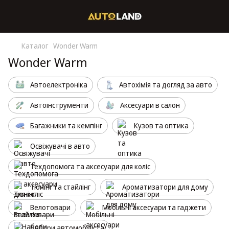
Каталог
Wonder Warm
Wonder Warm
Автоелектроніка
Автохімія та догляд за авто
Автоінструменти
Аксесуари в салон
Багажники та кемпінг
Кузов та оптика
Освіжувачі в авто
Техдопомога та аксесуари для коліс
Тюнінг та стайлінг
Ароматизатори для дому
Велотовари
Мобільні аксесуари та гаджети
Набори автомобіліста